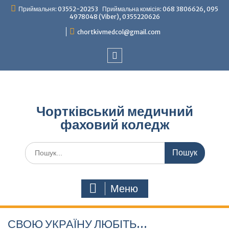
Перейти
Приймальня: 03552-20253 Приймальна комісія: 068 3806626, 095
до
4978048 (Viber), 0355220626
вмісту
chortkivmedcol@gmail.com
Facebook
Чортківський медичний
фаховий коледж
Шукати:
Меню
СВОЮ УКРАЇНУ ЛЮБІТЬ…