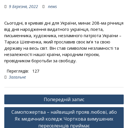
9 Березня, 2022
news
Сьогодні, в криваві дні для України, минає 208-ма річниця
від дня народження видатного українця, поета,
письменника, художника, незламного патріота України –
Тараса Шевченка, який прославив своє ім’я та свою
державу на весь світ. Він став символом незламності та
незалежності нашої країни, народним героєм,
провідником боротьби за свободу.
Переглядів:
127
Загальне
Навігація
Попередній запис
записів
Самопожертва – найвищий прояв любові, або
Як медичний коледж Чорткова вимушених
переселенців приймає