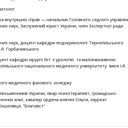
матолог
ра внутрішніх справ — начальник Головного слідчого управлін
чних наук, Заслужений юрист України, член Експертної ради
них наук, доцент кафедри ендокринології Тернопільського
.Я. Горбачевського
ент кафедри хірургії №1 з урологію та малоінвазивною
опільського національного медичного університету імені І.Я.
кого медичного фахового коледжу
письменників України, лікар-психотерапевт, громадсько-
тичних книг, кавалер ордена княгині Ольги, лауреат
Кошелівця, “Благовіст”