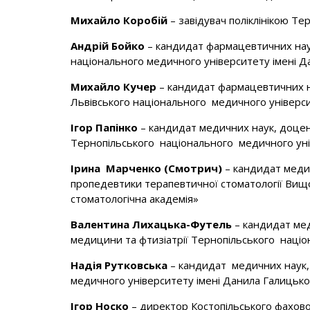
Михайло Коробій
– завідувач поліклінікою Тер
Андрій Бойко
– кандидат фармацевтичних наук
національного медичного університету імені Д
Михайло Кучер
– кандидат фармацевтичних нау
Львівського національного медичного універси
Ігор Папінко
– кандидат медичних наук, доцент
Тернопільського національного медичного унів
Ірина Марченко (Смотрич)
– кандидат меди
пропедевтики терапевтичної стоматології Вищ
стоматологічна академія»
Валентина Лихацька-Футель
– кандидат ме
медицини та фтизіатрії Тернопільського націо
Надія Рутковська
– кандидат медичних наук, 
медичного університету імені Данила Галицько
Ігор Носко
– директор Костопільського фахов