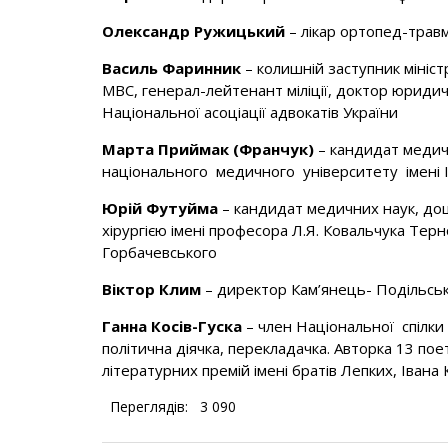
Олександр Ружицький
– лікар ортопед-трав
Василь Фаринник
– колишній заступник мініст
МВС, генерал-лейтенант міліції, доктор юриди
Національної асоціації адвокатів України
Марта Приймак (Франчук)
– кандидат медич
національного медичного університету імені І
Юрій Футуйма
– кандидат медичних наук, доц
хірургією імені професора Л.Я. Ковальчука Терн
Горбачевського
Віктор Клим
– директор Кам’янець- Подільсь
Ганна Косів-Гуска
– член Національної спілки 
політична діячка, перекладачка. Авторка 13 пое
літературних премій імені братів Лепких, Івана 
Переглядів:
3 090