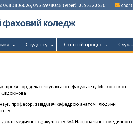
: 068 3806626, 095 4978048 (Viber), 0355220626
chor
й фаховий коледж
нику
Студенту
Освітній процес
Слуха
к, професор, декан лікувального факультету Московського
І.Євдокімова
наук, професор, завідувач кафедрою анатомії людини
итету
, декан медичного факультету №4 Національного медичного