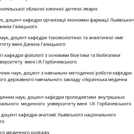
нопільської обласної клінічної дитячої лікарні
, доцент кафедри організації економіки фармації Львівськог
анила Галицького
к, доцент кафедри токсикологічної та аналітичної хімії
тету імені Данила Галицького
 кафедри фізіології з основами біоетики та біобезпеки
ерситету імені І.Я.Горбачевського
чних наук, доцент з навчально-методичної роботи кафедри
ого державного навчального закладу «Українська медична
дичних наук, доцент кафедри пропедевтики внутрішньої
нального медичного університету імені І.Я. Горбачевського
доцент кафедри анатомії Львівського національного
го
ого медичного коледжу