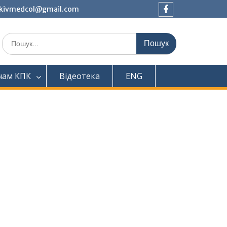
tkivmedcol@gmail.com
Facebook
Шукати:
чам КПК
Відеотека
ENG