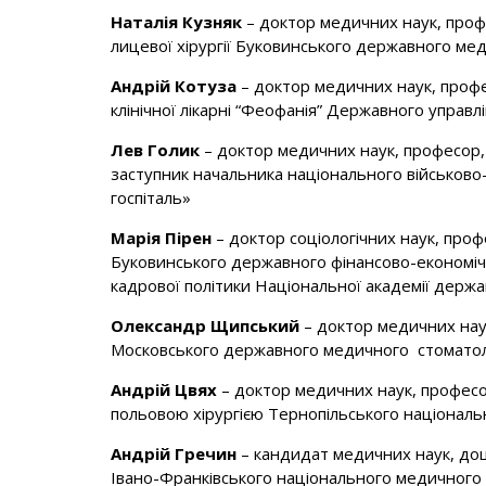
Наталія Кузняк
– доктор медичних наук, профе
лицевої хірургії Буковинського державного ме
Андрій Котуза
– доктор медичних наук, профе
клінічної лікарні “Феофанія” Державного управл
Лев Голик
– доктор медичних наук, професор, 
заступник начальника національного військово-
госпіталь»
Марія Пірен
– доктор соціологічних наук, проф
Буковинського державного фінансово-економіч
кадрової політики Національної академії держ
Олександр Щипський
– доктор медичних нау
Московського державного медичного стоматоло
Андрій Цвях
– доктор медичних наук, професор
польовою хірургією Тернопільського національн
Андрій Гречин
– кандидат медичних наук, доц
Івано-Франківського національного медичного