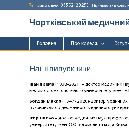
Перейти
Приймальня: 03552-20253 Приймальна комісія
до
вмісту
Чортківський медични
Головна
Про коледж
Вступ
Наші випускники
Іван Ярема
(1938-2021) – доктор медичних нау
медико-стоматологічного університету імені А.
Богдан Макар
(1947- 2020)-доктор медичних 
Буковинського державного медичного універс
Ігор Пельо
– доктор медичних наук, професор
університету імені О.О.Богомольця міста Києва