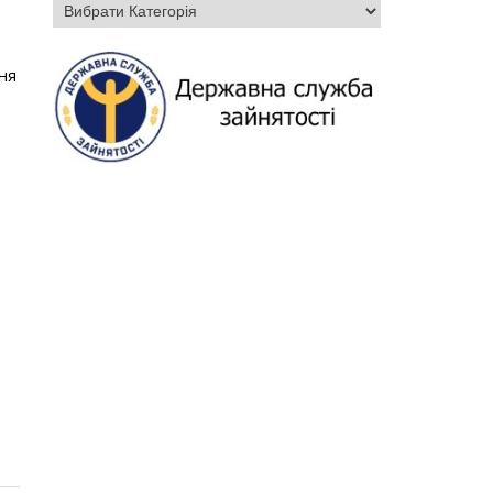
Категорії
ня