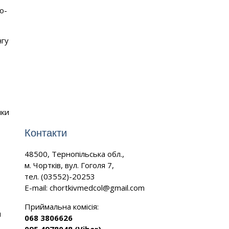
о-
нгу
ики
Контакти
48500, Тернопільська обл.,
м. Чортків, вул. Гоголя 7,
тел. (03552)-20253
E-mail:
chortkivmedcol@gmail.com
Приймальна комісія:
и
068 3806626