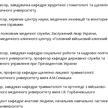
сор, завідувачка кафедри хірургічної стоматології та щелепн
дичного університету
сор, керівник центру науки, медичних інновацій та монітори
іння справами
полковник медичної служби, Заслужений лікар України,
медичного клінічного центру «Головний військовий клінічний
есор, завідувач кафедри соціальної роботи та кадрової політ
ного університету, професор кафедри державної служби та
авного управління при Президентові України
к, професор кафедри щелепно-лицевої травматології
гічного університету імені А.М.Семашка
, завідувач кафедри травматології та ортопедії з військово-
ого медичного університету імені І.Я. Горбачевського
ент кафедри анатомії людини, начальник навчальної частин
 університету