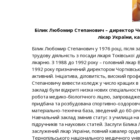
Білик Любомир Степанович – директор Ч
лікар України, к
Білик Любомир Степанович у 1976 році, після з
трудову діяльність з посади лікаря Токівської 
лікарню. З 1988 до 1992 року – головний лікар
1992 року призначений директором Чортківськ
активний. Ініціатива, діловитість, високий пр
Степановичу вивести коледж у число кращих в
закладі були відкриті низка нових спеціальнос
робота медико-біологічного ліцею, запроваджен
придбана та розбудована спортивно-оздоровча 
матеріально-технічна база, зведений до 60-річ
Навчальний заклад змінив статус з училища на
підручників та наукових статей. Заслуги Біли
заслужений лікар України, повний кавалер орден
Тернопільського національного медичного унів