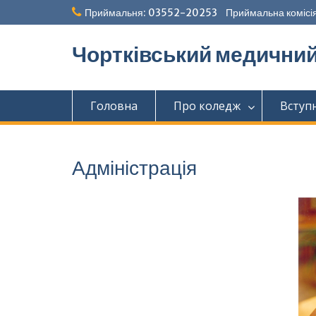
Перейти
Приймальня: 03552-20253 Приймальна комісія
до
вмісту
Чортківський медични
Головна
Про коледж
Вступ
Адміністрація