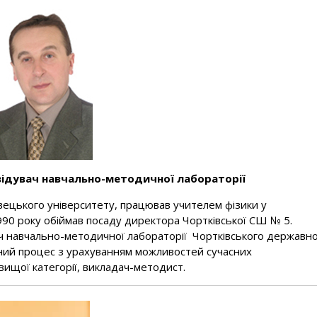
відувач навчально-методичної лабораторії
івецького університету, працював учителем фізики у
З 1990 року обіймав посаду директора Чортківської СШ № 5
вач навчально-методичної лабораторії Чортківського державн
ьний процес з урахуванням можливостей сучасних
вищої категорії, викладач-методист.