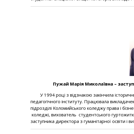
П
ужай Марія Миколаївна
– заступ
У 1994 році з відзнакою закінчила історичн
педагогічного інституту. Працювала викладачем
підрозділі Коломийського коледжу права і бізн
коледжі, вихователь студентського гуртожитку
заступника директора з гуманітарної освіти і ви