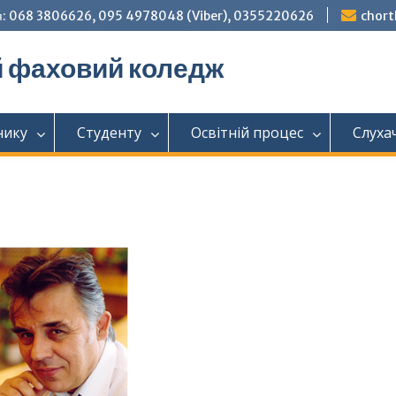
: 068 3806626, 095 4978048 (Viber), 0355220626
chor
й фаховий коледж
нику
Студенту
Освітній процес
Слуха