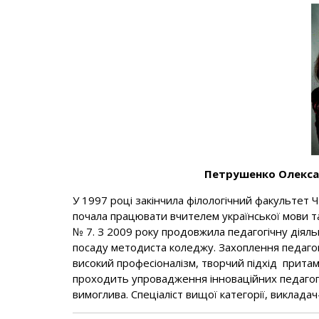
Петрушенко Олекса
У 1997 році закінчила філологічний факультет
почала працювати вчителем української мови та л
№ 7. З 2009 року продовжила педагогічну діяльн
посаду методиста коледжу. Захоплення педагог
високий професіоналізм, творчий підхід притам
проходить упровадження інноваційних педагогіч
вимоглива. Спеціаліст вищої категорії, виклада