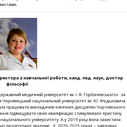
амотами.
иректора з навчальної роботи,
канд. пед. наук, доктор
філософії
ержавний медичний університет ім. І. Я. Горбачевського» за
та Чернівецький національний університет ім. Ю. Федьковича 
чала працювати викладачем клінічних дисциплін Чортківського
ння підвищувати свою кваліфікацію стимулювало Христину
 національного університету. А у 2019 році вона захистила
но-педагогічної академії. У 2020-2025 роках – завідувач