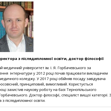
иректора з післядипломної освіти, доктор філософії
 медичний університет ім. І. Я. Горбачевського за
нчення інтернатури у 2012 році почав працювати викладачем
медичного коледжу. У 2017 році обійняв посаду завідувача
бросовісний, принциповий, вимогливий. Користується
році захистив наукову роботу на базі Тернопільського
Горбачевського. Доктор філософії, спеціаліст вищої категорії. 
 з післядипломної освіти.