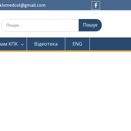
tkivmedcol@gmail.com
Facebook
Шукати:
чам КПК
Відеотека
ENG