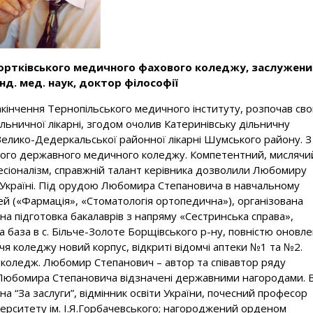
ортківського медичного фахового коледжу, заслужен
анд. мед. наук, доктор філософії
акінчення Тернопільського медичного інституту, розпочав св
дільничної лікарні, згодом очолив Катеринівську дільничну
 Велико-Дедеркальської районної лікарні Шумського району. З
ого державного медичного коледжу. Компетентний, мислячи
офесіоналізм, справжній талант керівника дозволили Любомиру
 Україні. Під орудою Любомира Степановича в навчальному
тей («Фармація», «Стоматологія ортопедична»), організована
а підготовка бакалаврів з напряму «Сестринська справа»,
база в с. Більче-Золоте Борщівського р-ну, повністю оновл
чя коледжу новий корпус, відкриті відомчі аптеки №1 та №2.
 коледж. Любомир Степанович – автор та співавтор ряду
ка Любомира Cтепановича відзначені державними нагородами. В
а “За заслуги”, відмінник освіти України, почесний професор
ерситету ім. І.Я.Горбачевського; нагороджений орденом