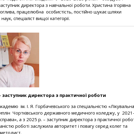
 заступник директора з навчальної роботи. Христина Ігорівна
моглива, працелюбна особистість, постійно шукає шляхи
аук, спеціаліст вищої категорії.
– заступник директора з практичної роботи
адемію ім. І. Я. Горбачевського за спеціальністю «Лікувальн
сциплін Чортківського державного медичного коледжу, у 2021
справа», а з 2025 р. – заступник директора з практичної робо
аністю роботі заслужила авторитет і повагу серед колег та
-методист.