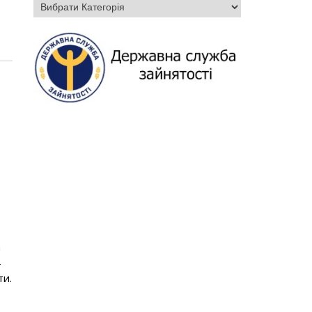
Категорії
а
-
ти.