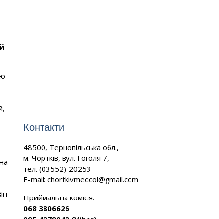
ий
ою
й,
Контакти
48500, Тернопільська обл.,
м. Чортків, вул. Гоголя 7,
ена
тел. (03552)-20253
E-mail:
chortkivmedcol@gmail.com
ін
Приймальна комісія:
068 3806626