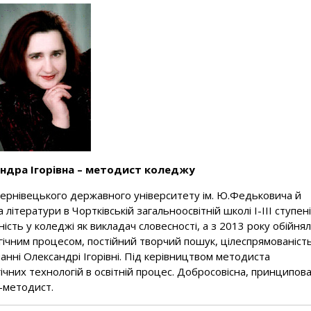
ндра Ігорівна – методист коледжу
 Чернівецького державного університету ім. Ю.Федьковича й
ітератури в Чортківській загальноосвітній школі І-ІІІ ступен
ість у коледжі як викладач словесності, а з 2013 року обійня
ічним процесом, постійний творчий пошук, цілеспрямованість
анні Олександрі Ігорівні. Під керівництвом методиста
них технологій в освітній процес. Добросовісна, принципова
ч-методист.