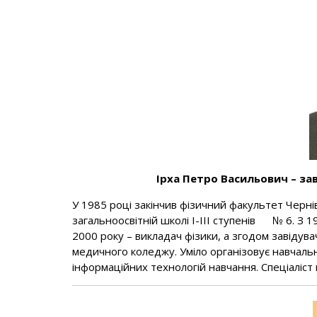
Ірха Петро Васильович – за
У 1985 році закінчив фізичний факультет Черн
загальноосвітній школі І-ІІІ ступенів № 6. 
2000 року – викладач фізики, а згодом завіду
медичного коледжу. Уміло організовує навчал
інформаційних технологій навчання. Спеціаліст 