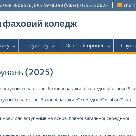
: 068 3806626, 095 4978048 (Viber), 0355220626
chor
й фаховий коледж
нику
Студенту
Освітній процес
Слуха
бувань (2025)
вступників на основі базової загальної середньої освіти (9 кл
упників на основі базової загальної середньої освіти (9 кл)
 мови для вступників на основі повної загальної середньої