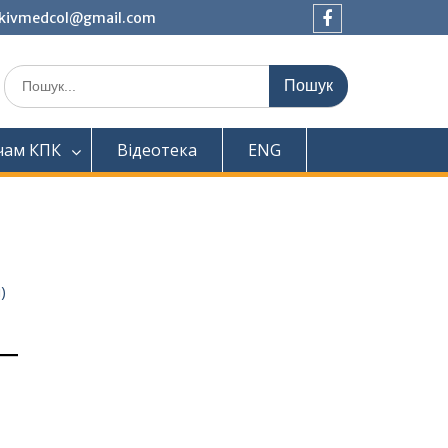
tkivmedcol@gmail.com
Facebook
Шукати:
чам КПК
Відеотека
ENG
)