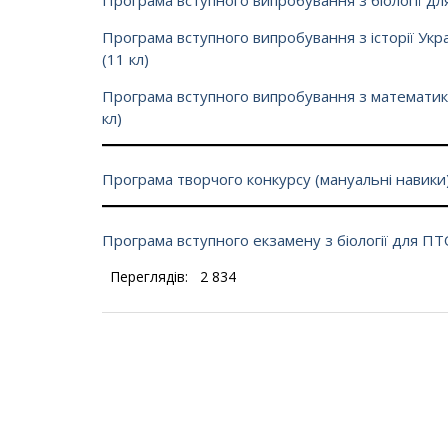
Програма вступного випробування з біології для 
Програма вступного випробування з історії Укра
(11 кл)
Програма вступного випробування з математики 
кл)
Програма творчого конкурсу (мануальні навики) 
Програма вступного екзамену з біології для П
Переглядів:
2 834