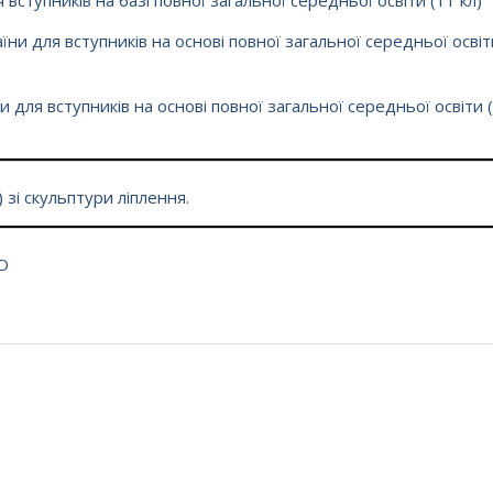
вступників на базі повної загальної середньої освіти (11 кл)
їни для вступників на основі повної загальної середньої освіт
для вступників на основі повної загальної середньої освіти 
зі скульптури ліплення.
ТО