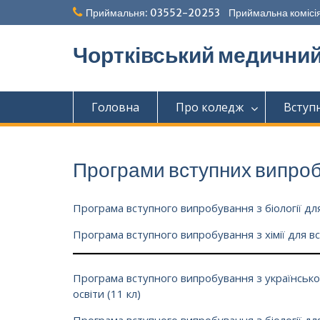
Перейти
Приймальня: 03552-20253 Приймальна комісія
до
вмісту
Чортківський медични
Головна
Про коледж
Вступ
Програми вступних випро
Програма вступного випробування з біології для 
Програма вступного випробування з хімії для вст
Програма вступного випробування з української
освіти (11 кл)