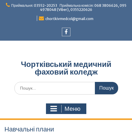
Перейти
Приймальня: 03552-20253 Приймальна комісія: 068 3806626, 095
до
4978048 (Viber), 0355220626
вмісту
chortkivmedcol@gmail.com
Facebook
Чортківський медичний
фаховий коледж
Шукати:
Меню
Навчальні плани