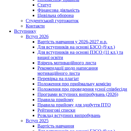
Статут
Фінансова діяльність
Цивільна оборона
Студентський гуртожиток
Контакти
Вступнику
Вступ 2026
Вартість навчання у 2026-2027 н.р.
Для вступників на основі БЗСО (9 кл.)
Для вступників на основі ПЗСО (11 кл.) та
вищої освіти
Взірець мотиваційного листа
Рекомендації щодо написання
мотиваційного листа
Перевірка на плагіат
Положення про приймальну комісію
Положення про проведення усної співбесіди
Програми вступних випробувань (2026)
Правила прийому
Правила прийому для здобуття ПТО
Рейтингові списки
Розклад вступних випробувань
Вступ 2025
Вартість навчання