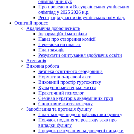
олімпіадний рух
Про проведення Всеукраїнських учнівських
олімпіад у 2025 2026 н.р.
Реєстрація учасників учнівських олімпіад.
Освітній процес
Академічна доброчесність
Інформаційні матеріали
Наказ про створення комісії
Перевірка на плагіат
План заходів
Результати опитування здобувачів освіти
Атестація
Виховна робота
Безпека освітнього середовища
Нормативно-правові акти
Виховний простір гуртожитку
Культурно-мистецьке життя
Практичний психолог
Семінар кураторів академічних груп
Спортивне життя коледжу
Запобігання та протидія булінгу
План заходів щодо профілактики булінгу
Порядок подання та розгляду заяв про
випадки булінгу
Порядок реагування на доведені випадки