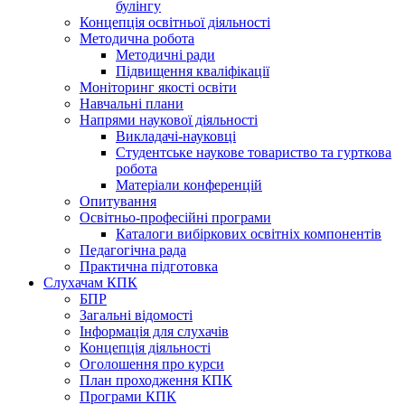
булінгу
Концепція освітньої діяльності
Методична робота
Методичні ради
Підвищення кваліфікації
Моніторинг якості освіти
Навчальні плани
Напрями наукової діяльності
Викладачі-науковці
Студентське наукове товариство та гурткова
робота
Матеріали конференцій
Опитування
Освітньо-професійні програми
Каталоги вибіркових освітніх компонентів
Педагогічна рада
Практична підготовка
Слухачам КПК
БПР
Загальні відомості
Інформація для слухачів
Концепція діяльності
Оголошення про курси
План проходження КПК
Програми КПК