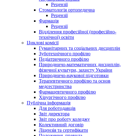
Рецензії
Стоматологія ортопедична
Рецензії
Фармація
Рецензії
Відділення професійної (професійно-
технічної) освіти
Циклові комісії
Гуманітарних та соціальних дисциплін
Зуботехнічного профілю
Педіатричного профілю
Природничо-математичних дисциплін,
фізичної культури, захисту України
Природничо-наукової підготовки
Терапевтичного профілю та основ
медсестринства
Фармацевтичного профілю
Хірургічного профілю
Публічна інформація
Для роботодавців
Звіт директора
Звіт про роботу коледжу
Колективний договір
Ліцензія та сертифікати
Положення, правила