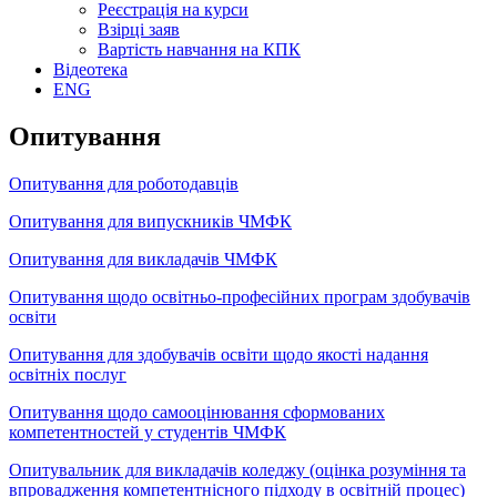
Реєстрація на курси
Взірці заяв
Вартість навчання на КПК
Відеотека
ENG
Опитування
Опитування для роботодавців
Опитування для випускників ЧМФК
Опитування для викладачів ЧМФК
Опитування щодо освітньо-професійних програм здобувачів
освіти
Опитування для здобувачів освіти щодо якості надання
освітніх послуг
Опитування щодо самооцінювання сформованих
компетентностей у студентів ЧМФК
Опитувальник для викладачів коледжу (оцінка розуміння та
впровадження компетентнісного підходу в освітній процес)