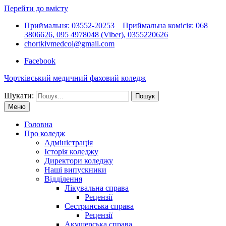
Перейти до вмісту
Приймальня: 03552-20253 Приймальна комісія: 068
3806626, 095 4978048 (Viber), 0355220626
chortkivmedcol@gmail.com
Facebook
Чортківський медичний фаховий коледж
Шукати:
Меню
Головна
Про коледж
Адміністрація
Історія коледжу
Директори коледжу
Наші випускники
Відділення
Лікувальна справа
Рецензії
Сестринська справа
Рецензії
Акушерська справа