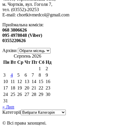
м. Чортків, вул. Гоголя 7,
тел. (03552)-20253
E-mail:
chortkivmedcol@gmail.com
Приймальна комісія:
068 3806626
095 4978048 (Viber)
0355220626
Архіви
Серпень 2026
Пн
Вт
Ср
Чт
Пт
Сб
Нд
1
2
3
4
5
6
7
8
9
10
11
12
13
14
15
16
17
18
19
20
21
22
23
24
25
26
27
28
29
30
31
« Лип
Категорії
© Всі права захищені.