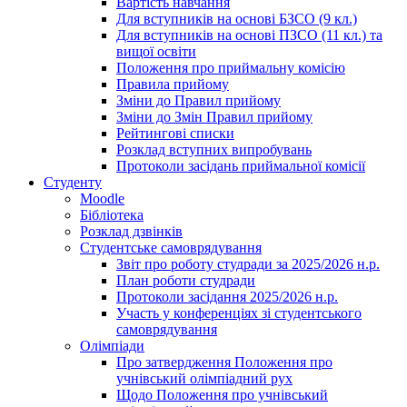
Вартість навчання
Для вступників на основі БЗСО (9 кл.)
Для вступників на основі ПЗСО (11 кл.) та
вищої освіти
Положення про приймальну комісію
Правила прийому
Зміни до Правил прийому
Зміни до Змін Правил прийому
Рейтингові списки
Розклад вступних випробувань
Протоколи засідань приймальної комісії
Студенту
Moodle
Бібліотека
Розклад дзвінків
Студентське самоврядування
Звіт про роботу студради за 2025/2026 н.р.
План роботи студради
Протоколи засідання 2025/2026 н.р.
Участь у конференціях зі студентського
самоврядування
Олімпіади
Про затвердження Положення про
учнівський олімпіадний рух
Щодо Положення про учнівський