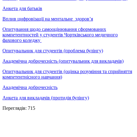
Анкета для батьків
Вплив цифровізації на ментальне здоров’я
Опитування щодо самооцінювання сформованих
компетентностей у студентів Чортківського медичного
фахового коледжу
Опитувальник для студентів (проблема булінгу)
Академічна доброчесність (опитувальник для викладачів)
Опитувальник для студентів (оцінка розуміння та сприйняття
компетентнісного навчання)
Академічна доброчесність
Анкета для викладачів (протидія булінгу)
Переглядів:
715