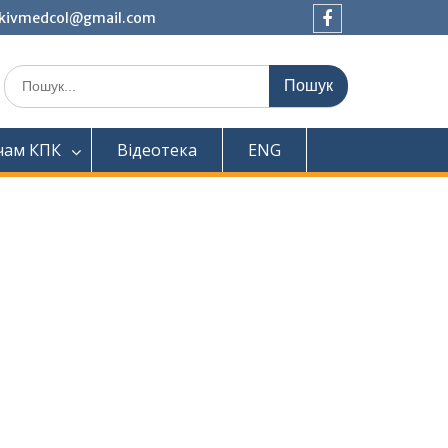
tkivmedcol@gmail.com
Facebook
Шукати:
чам КПК
Відеотека
ENG