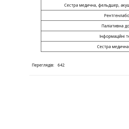
Сестра медична, фельдшер, акуш
Рентгенлаб
Паліативна д
Інформаційні т
Сестра медична 
Переглядів:
642