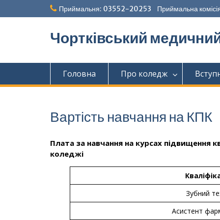
Перейти
Приймальня: 03552-20253 Приймальна комісія
до
вмісту
Чортківський медични
Головна
Про коледж
Вступ
Вартість навчання на КПК
Плата за навчання на курсах підвищення 
коледжі
Кваліфік
Зубний те
Асистент фар