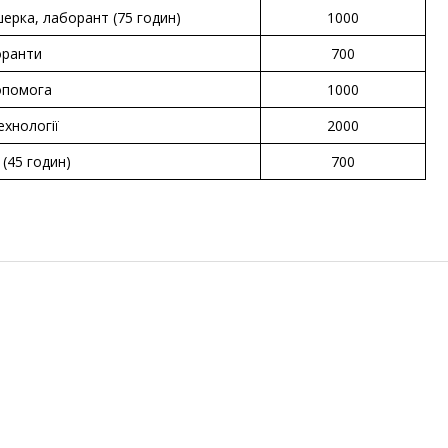
ерка, лаборант (75 годин)
1000
оранти
700
опомога
1000
ехнології
2000
(45 годин)
700