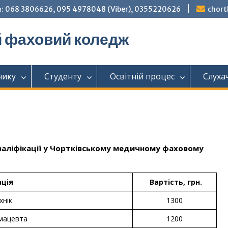
: 068 3806626, 095 4978048 (Viber), 0355220626
chor
й фаховий коледж
нику
Студенту
Освітній процес
Слуха
кваліфікації у Чортківському медичному фаховому
ація
Вартість, грн.
хнік
1300
мацевта
1200