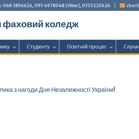
: 068 3806626, 095 4978048 (Viber), 0355220626
chor
й фаховий коледж
нику
Студенту
Освітній процес
Слуха
лика з нагоди Дня Незалежності України!