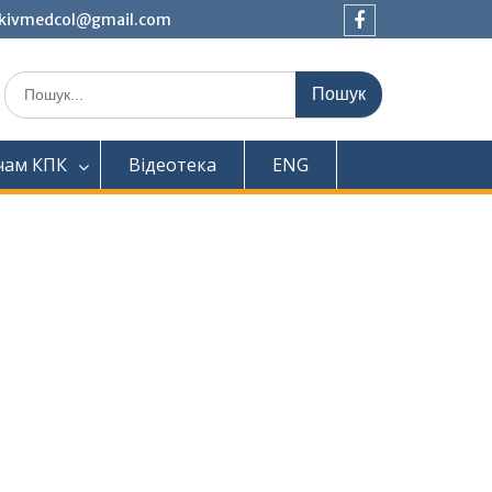
tkivmedcol@gmail.com
Facebook
Шукати:
чам КПК
Відеотека
ENG