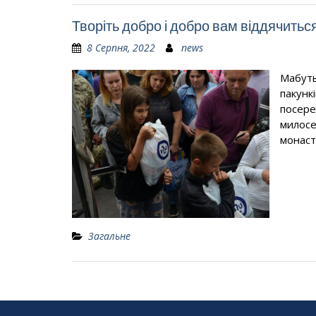
Творіть добро і добро вам віддячитьс
8 Серпня, 2022
news
Мабуть
пакунк
посере
милосе
монаст
Загальне