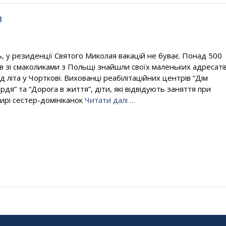
я
, у резиденції Святого Миколая вакацій не буває. Понад 500
ів зі смаколиками з Польщі знайшли своїх маленьких адресаті
д літа у Чорткові. Вихованці реабілітаційних центрів “Дім
рдя” та “Дорога в життя”, діти, які відвідують заняття при
ирі сестер-домініканок
Читати далі …