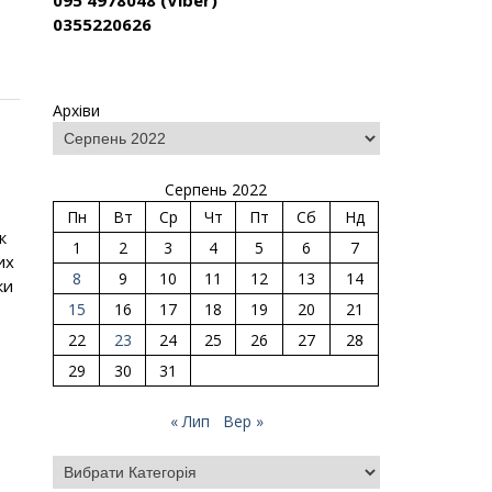
095 4978048 (Viber)
0355220626
Архіви
Серпень 2022
Пн
Вт
Ср
Чт
Пт
Сб
Нд
к
1
2
3
4
5
6
7
их
8
9
10
11
12
13
14
ки
15
16
17
18
19
20
21
22
23
24
25
26
27
28
29
30
31
« Лип
Вер »
Категорії