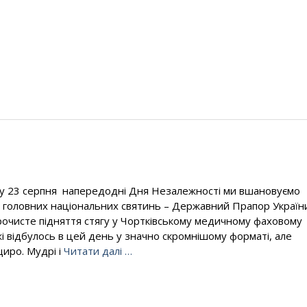
 23 серпня напередодні Дня Незалежності ми вшановуємо
з головних національних святинь – Державний Прапор Україн
те підняття стягу у Чортківському медичному фаховому
і відбулось в цей день у значно скромнішому форматі, але
иро. Мудрі і
Читати далі …