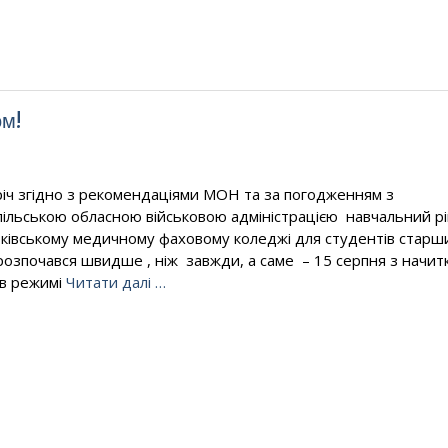
ом!
іч згідно з рекомендаціями МОН та за погодженням з
ільською обласною військовою адміністрацією навчальний рі
ківському медичному фаховому коледжі для студентів старш
 розпочався швидше , ніж завжди, а саме – 15 серпня з начит
 в режимі
Читати далі …