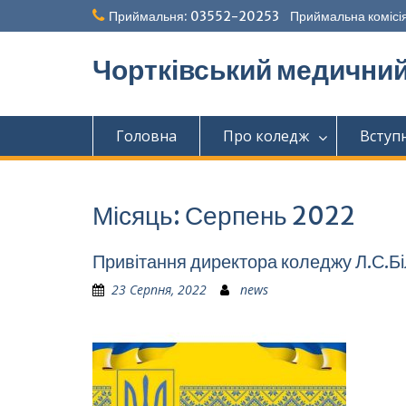
Перейти
Приймальня: 03552-20253 Приймальна комісія
до
вмісту
Чортківський медични
Головна
Про коледж
Вступ
Місяць:
Серпень 2022
Привітання директора коледжу Л.С.Бі
23 Серпня, 2022
news