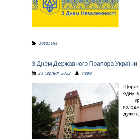
Загальне
З Днем Державного Прапора України
23 Серпня, 2022
news
Щороку
одну і
Урочис
коледж
дуже щ