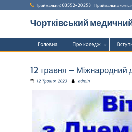
Перейти
Приймальня: 03552-20253 Приймальна комісія
до
вмісту
Чортківський медични
Головна
Про коледж
Вступ
12 травня – Міжнародний 
12 Травня, 2023
admin