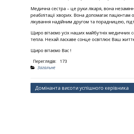
Медична сестра – це руки лікаря, вона незамін
реабілітації хворих. Вона допомагає пацієнтам 
лікування надійним другом та порадницею, пі
Щиро вітаємо усіх наших майбутніх медичних с
тепла. Нехай ласкаве сонце освітлює Ваш життє
Щиро вітаємо Вас !
Переглядів:
173
Загальне
Навігація
Домінанта висоти успішного керівника
записів