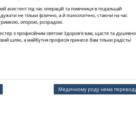
ний асистент під час операцій та помічниця в подальшій
одужати не тільки фізично, а й психологічно, стаючи на час
дтримкою, опорою, розрадою.
естер з професійним святом! Здоров’я вам, щастя та душевно
вий шлях, а майбутня професія принесе Вам тільки радість!
Медичному роду нема перевод