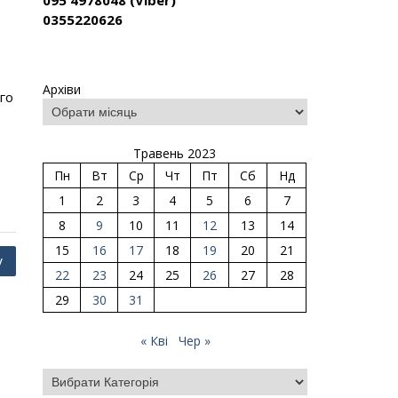
095 4978048 (Viber)
0355220626
Архіви
го
Травень 2023
Пн
Вт
Ср
Чт
Пт
Сб
Нд
1
2
3
4
5
6
7
8
9
10
11
12
13
14
15
16
17
18
19
20
21
у
22
23
24
25
26
27
28
29
30
31
« Кві
Чер »
Категорії