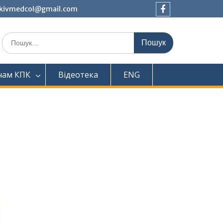
tkivmedcol@gmail.com
Facebook
Шукати:
чам КПК
Відеотека
ENG