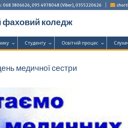
: 068 3806626, 095 4978048 (Viber), 0355220626
chor
й фаховий коледж
нику
Студенту
Освітній процес
Слуха
день медичної сестри