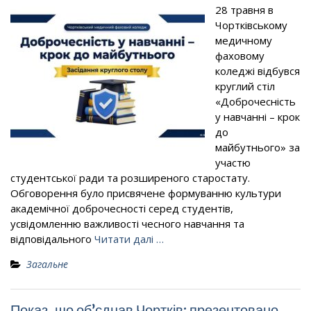
28 травня в
Чортківському
медичному
фаховому
коледжі відбувся
круглий стіл
«Доброчесність
у навчанні – крок
до
майбутнього» за
участю
студентської ради та розширеного старостату.
Обговорення було присвячене формуванню культури
академічної доброчесності серед студентів,
усвідомленню важливості чесного навчання та
відповідального
Читати далі …
Загальне
Показ, що об’єднав Чортків: презентовано