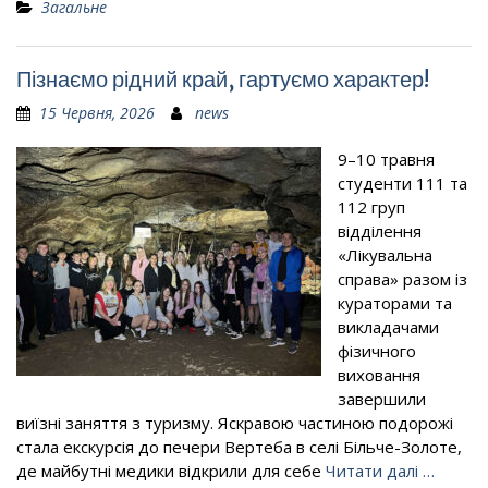
Загальне
Пізнаємо рідний край, гартуємо характер!
15 Червня, 2026
news
9–10 травня
студенти 111 та
112 груп
відділення
«Лікувальна
справа» разом із
кураторами та
викладачами
фізичного
виховання
завершили
виїзні заняття з туризму. Яскравою частиною подорожі
стала екскурсія до печери Вертеба в селі Більче-Золоте,
де майбутні медики відкрили для себе
Читати далі …