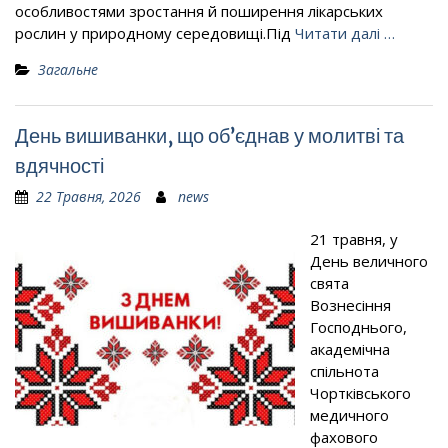
особливостями зростання й поширення лікарських
рослин у природному середовищі.Під
Читати далі …
Загальне
День вишиванки, що об’єднав у молитві та
вдячності
22 Травня, 2026
news
21 травня, у
День величного
свята
Вознесіння
Господнього,
академічна
спільнота
Чортківського
медичного
фахового