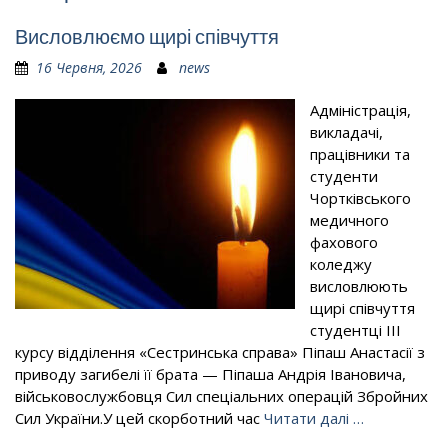
Висловлюємо щирі співчуття
16 Червня, 2026
news
Адміністрація,
викладачі,
працівники та
студенти
Чортківського
медичного
фахового
коледжу
висловлюють
щирі співчуття
студентці ІІІ
курсу відділення «Сестринська справа» Піпаш Анастасії з
приводу загибелі її брата — Піпаша Андрія Івановича,
військовослужбовця Сил спеціальних операцій Збройних
Сил України.У цей скорботний час
Читати далі …