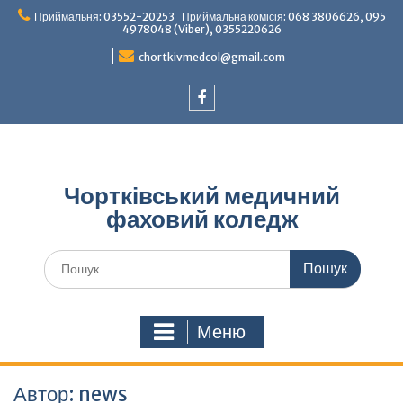
Перейти
Приймальня: 03552-20253 Приймальна комісія: 068 3806626, 095
до
4978048 (Viber), 0355220626
вмісту
chortkivmedcol@gmail.com
Facebook
Чортківський медичний
фаховий коледж
Шукати:
Меню
Автор:
news