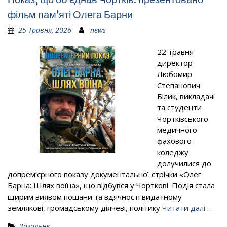
фільм пам’яті Олега Барни
25 Травня, 2026
news
22 травня
директор
Любомир
Степанович
Білик, викладачі
та студенти
Чортківського
медичного
фахового
коледжу
долучилися до
допрем’єрного показу документальної стрічки «Олег
Барна: Шлях воїна», що відбувся у Чорткові. Подія стала
щирим виявом пошани та вдячності видатному
землякові, громадському діячеві, політику
Читати далі …
Загальне