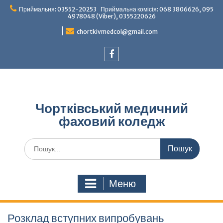
Перейти
Приймальня: 03552-20253 Приймальна комісія: 068 3806626, 095
до
4978048 (Viber), 0355220626
вмісту
chortkivmedcol@gmail.com
Facebook
Чортківський медичний
фаховий коледж
Шукати:
Меню
Розклад вступних випробувань