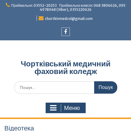
Перейти
Приймальня: 03552-20253 Приймальна комісія: 068 3806626, 095
до
4978048 (Viber), 0355220626
вмісту
chortkivmedcol@gmail.com
Facebook
Чортківський медичний
фаховий коледж
Шукати:
Меню
Відеотека