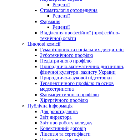
Рецензії
Стоматологія ортопедична
Рецензії
Фармація
Рецензії
Відділення професійної (професійно-
технічної) освіти
Циклові комісії
Гуманітарних та соціальних дисциплін
Зуботехнічного профілю
Педіатричного профілю
Природничо-математичних дисциплін,
фізичної культури, захисту України
Природничо-наукової підготовки
Терапевтичного профілю та основ
медсестринства
Фармацевтичного профілю
Хірургічного профілю
Публічна інформація
Для роботодавців
Звіт директора
Звіт про роботу коледжу
Колективний договір
Ліцензія та сертифікати
Положення, правила