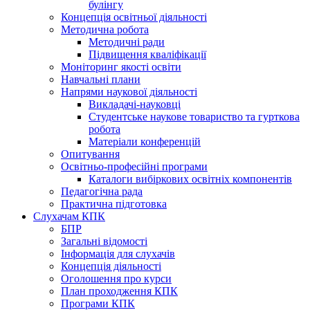
булінгу
Концепція освітньої діяльності
Методична робота
Методичні ради
Підвищення кваліфікації
Моніторинг якості освіти
Навчальні плани
Напрями наукової діяльності
Викладачі-науковці
Студентське наукове товариство та гурткова
робота
Матеріали конференцій
Опитування
Освітньо-професійні програми
Каталоги вибіркових освітніх компонентів
Педагогічна рада
Практична підготовка
Слухачам КПК
БПР
Загальні відомості
Інформація для слухачів
Концепція діяльності
Оголошення про курси
План проходження КПК
Програми КПК