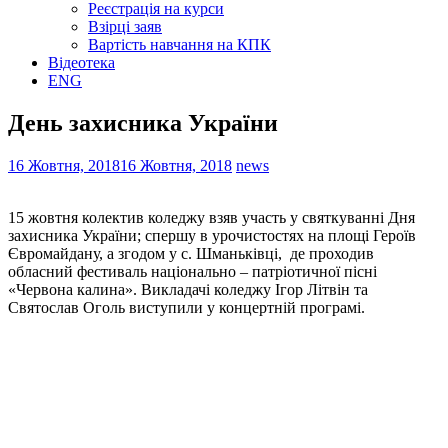
Реєстрація на курси
Взірці заяв
Вартість навчання на КПК
Відеотека
ENG
День захисника України
16 Жовтня, 2018
16 Жовтня, 2018
news
15 жовтня колектив коледжу взяв участь у святкуванні Дня
захисника України; спершу в урочистостях на площі Героїв
Євромайдану, а згодом у с. Шманьківці, де проходив
обласний фестиваль національно – патріотичної пісні
«Червона калина». Викладачі коледжу Ігор Літвін та
Святослав Оголь виступили у концертній програмі.