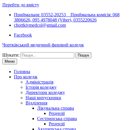
Перейти до вмісту
Приймальня: 03552-20253 Приймальна комісія: 068
3806626, 095 4978048 (Viber), 0355220626
chortkivmedcol@gmail.com
Facebook
Чортківський медичний фаховий коледж
Шукати:
Меню
Головна
Про коледж
Адміністрація
Історія коледжу
Директори коледжу
Наші випускники
Відділення
Лікувальна справа
Рецензії
Сестринська справа
Рецензії
Акушерська справа