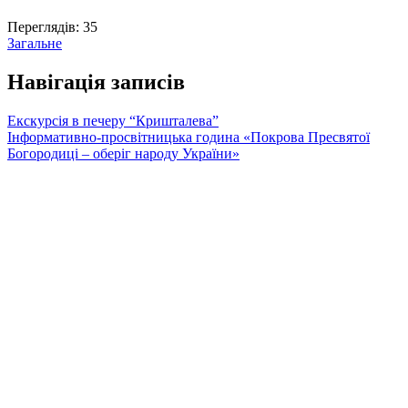
Переглядів:
35
Загальне
Навігація записів
Екскурсія в печеру “Кришталева”
Інформативно-просвітницька година «Покрова Пресвятої
Богородиці – оберіг народу України»