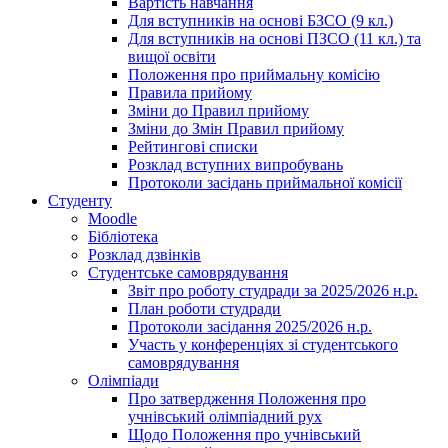
Вартість навчання
Для вступників на основі БЗСО (9 кл.)
Для вступників на основі ПЗСО (11 кл.) та
вищої освіти
Положення про приймальну комісію
Правила прийому
Зміни до Правил прийому
Зміни до Змін Правил прийому
Рейтингові списки
Розклад вступних випробувань
Протоколи засідань приймальної комісії
Студенту
Moodle
Бібліотека
Розклад дзвінків
Студентське самоврядування
Звіт про роботу студради за 2025/2026 н.р.
План роботи студради
Протоколи засідання 2025/2026 н.р.
Участь у конференціях зі студентського
самоврядування
Олімпіади
Про затвердження Положення про
учнівський олімпіадний рух
Щодо Положення про учнівський