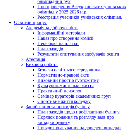
олімпіадний рух
Про проведення Всеукраїнських учнівських
олімпіад у 2025 2026 н.р.
Реєстрація учасників учнівських олімпіад.
Освітній процес
Академічна доброчесність
Інформаційні матеріали
Наказ про створення комісії
Перевірка на плагіат
План заходів
Результати опитування здобувачів освіти
Атестація
Виховна робота
Безпека освітнього середовища
Нормативно-правові акти
Виховний простір гуртожитку
Культурно-мистецьке життя
Практичний психолог
Семінар кураторів академічних груп
Спортивне життя коледжу
Запобігання та протидія булінгу
План заходів щодо профілактики булінгу
Порядок подання та розгляду заяв про
випадки булінгу
Порядок реагування на доведені випадки