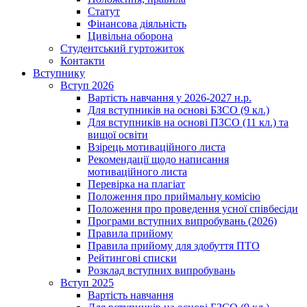
Статут
Фінансова діяльність
Цивільна оборона
Студентський гуртожиток
Контакти
Вступнику
Вступ 2026
Вартість навчання у 2026-2027 н.р.
Для вступників на основі БЗСО (9 кл.)
Для вступників на основі ПЗСО (11 кл.) та
вищої освіти
Взірець мотиваційного листа
Рекомендації щодо написання
мотиваційного листа
Перевірка на плагіат
Положення про приймальну комісію
Положення про проведення усної співбесіди
Програми вступних випробувань (2026)
Правила прийому
Правила прийому для здобуття ПТО
Рейтингові списки
Розклад вступних випробувань
Вступ 2025
Вартість навчання