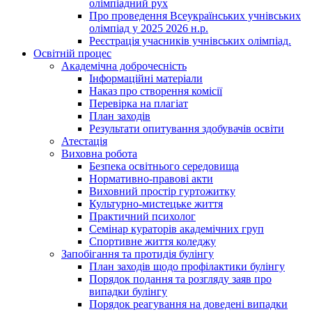
олімпіадний рух
Про проведення Всеукраїнських учнівських
олімпіад у 2025 2026 н.р.
Реєстрація учасників учнівських олімпіад.
Освітній процес
Академічна доброчесність
Інформаційні матеріали
Наказ про створення комісії
Перевірка на плагіат
План заходів
Результати опитування здобувачів освіти
Атестація
Виховна робота
Безпека освітнього середовища
Нормативно-правові акти
Виховний простір гуртожитку
Культурно-мистецьке життя
Практичний психолог
Семінар кураторів академічних груп
Спортивне життя коледжу
Запобігання та протидія булінгу
План заходів щодо профілактики булінгу
Порядок подання та розгляду заяв про
випадки булінгу
Порядок реагування на доведені випадки