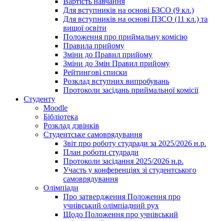
Вартість навчання
Для вступників на основі БЗСО (9 кл.)
Для вступників на основі ПЗСО (11 кл.) та
вищої освіти
Положення про приймальну комісію
Правила прийому
Зміни до Правил прийому
Зміни до Змін Правил прийому
Рейтингові списки
Розклад вступних випробувань
Протоколи засідань приймальної комісії
Студенту
Moodle
Бібліотека
Розклад дзвінків
Студентське самоврядування
Звіт про роботу студради за 2025/2026 н.р.
План роботи студради
Протоколи засідання 2025/2026 н.р.
Участь у конференціях зі студентського
самоврядування
Олімпіади
Про затвердження Положення про
учнівський олімпіадний рух
Щодо Положення про учнівський