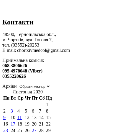
Контакти
48500, Тернопільська обл.,
м. Чортків, вул. Гоголя 7,
тел. (03552)-20253
E-mail:
chortkivmedcol@gmail.com
Приймальна комісія:
068 3806626
095 4978048 (Viber)
0355220626
Архіви
Листопад 2020
Пн
Вт
Ср
Чт
Пт
Сб
Нд
1
2
3
4
5
6
7
8
9
10
11
12
13
14
15
16
17
18
19
20
21
22
23
24
25
26
27
28
29