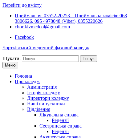
Перейти до вмісту
Приймальня: 03552-20253 Приймальна комісія: 068
3806626, 095 4978048 (Viber), 0355220626
chortkivmedcol@gmail.com
Facebook
Чортківський медичний фаховий коледж
Шукати:
Меню
Головна
Про коледж
Адміністрація
Історія коледжу
Директори коледжу
Наші випускники
Відділення
Лікувальна справа
Рецензії
Сестринська справа
Рецензії
Акушерська справа