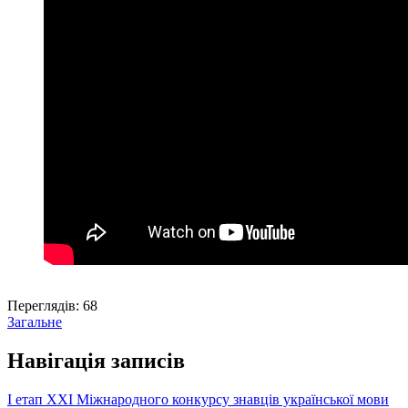
Переглядів:
68
Загальне
Навігація записів
І етап ХХІ Міжнародного конкурсу знавців української мови