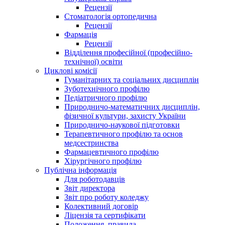
Рецензії
Стоматологія ортопедична
Рецензії
Фармація
Рецензії
Відділення професійної (професійно-
технічної) освіти
Циклові комісії
Гуманітарних та соціальних дисциплін
Зуботехнічного профілю
Педіатричного профілю
Природничо-математичних дисциплін,
фізичної культури, захисту України
Природничо-наукової підготовки
Терапевтичного профілю та основ
медсестринства
Фармацевтичного профілю
Хірургічного профілю
Публічна інформація
Для роботодавців
Звіт директора
Звіт про роботу коледжу
Колективний договір
Ліцензія та сертифікати
Положення, правила