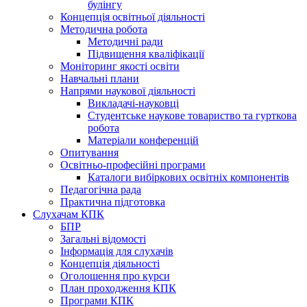
булінгу
Концепція освітньої діяльності
Методична робота
Методичні ради
Підвищення кваліфікації
Моніторинг якості освіти
Навчальні плани
Напрями наукової діяльності
Викладачі-науковці
Студентське наукове товариство та гурткова
робота
Матеріали конференцій
Опитування
Освітньо-професійні програми
Каталоги вибіркових освітніх компонентів
Педагогічна рада
Практична підготовка
Слухачам КПК
БПР
Загальні відомості
Інформація для слухачів
Концепція діяльності
Оголошення про курси
План проходження КПК
Програми КПК