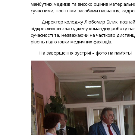
майбутніх медиків та високо оцінив матеріаль
сучасними, новітніми засобами навчання, кадро
Директор коледжу Любомир Білик познайомив
підкресливши злагоджену командну роботу нав
сучасності та, незважаючи на частково дистан
рівень підготовки медичних фахівців.
На завершення зустрічі – фото на пам’ять!