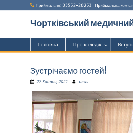
Перейти
Приймальня: 03552-20253 Приймальна комісія
до
вмісту
Чортківський медични
Головна
Про коледж
Вступ
Зустрічаємо гостей!
27 Квітня, 2021
news