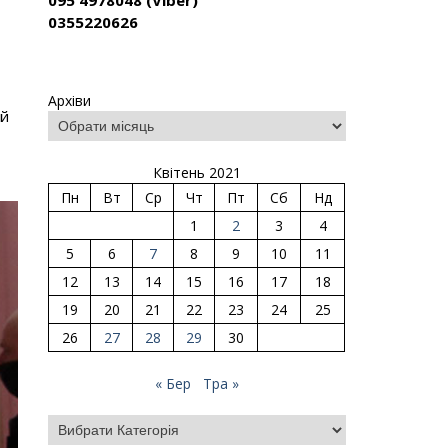
095 4978048 (Viber)
0355220626
Архіви
ий
Квітень 2021
Пн
Вт
Ср
Чт
Пт
Сб
Нд
1
2
3
4
5
6
7
8
9
10
11
12
13
14
15
16
17
18
19
20
21
22
23
24
25
26
27
28
29
30
« Бер
Тра »
Категорії