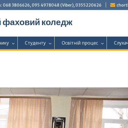
: 068 3806626, 095 4978048 (Viber), 0355220626
chor
й фаховий коледж
нику
Студенту
Освітній процес
Слуха