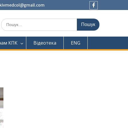
tkivmedcol@gmail.com
Facebook
Шукати:
чам КПК
Відеотека
ENG