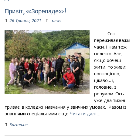
Привіт, «Зорепаде»!
26 Травня, 2021
news
Світ
переживає важкі
часи. І нам теж
нелегко. Але,
якщо хочеш
жити, то живи:
повноцінно,
цікаво… і,
головне, з
розумом. Ось
уже два тижні
триває в коледжі навчання у звичних умовах. Разом із
знаннями спеціальними є ще
Читати далі …
Загальне