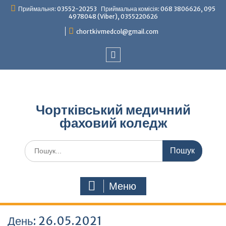
Перейти
Приймальня: 03552-20253 Приймальна комісія: 068 3806626, 095
до
4978048 (Viber), 0355220626
вмісту
chortkivmedcol@gmail.com
Facebook
Чортківський медичний
фаховий коледж
Шукати:
Меню
День:
26.05.2021