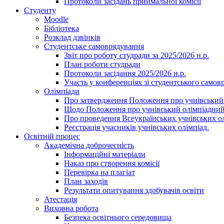
Протоколи засідань приймальної комісії
Студенту
Moodle
Бібліотека
Розклад дзвінків
Студентське самоврядування
Звіт про роботу студради за 2025/2026 н.р.
План роботи студради
Протоколи засідання 2025/2026 н.р.
Участь у конференціях зі студентського самов
Олімпіади
Про затвердження Положення про учнівський
Щодо Положення про учнівський олімпіадний
Про проведення Всеукраїнських учнівських олі
Реєстрація учасників учнівських олімпіад.
Освітній процес
Академічна доброчесність
Інформаційні матеріали
Наказ про створення комісії
Перевірка на плагіат
План заходів
Результати опитування здобувачів освіти
Атестація
Виховна робота
Безпека освітнього середовища