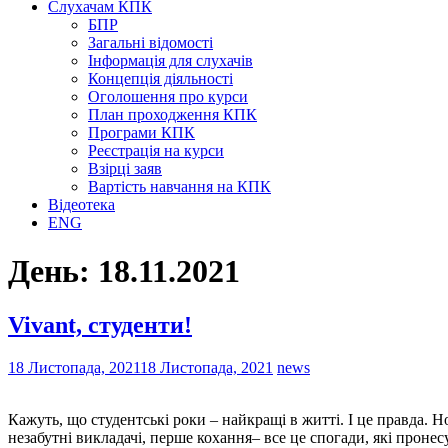
Слухачам КПК
БПР
Загальні відомості
Інформація для слухачів
Концепція діяльності
Оголошення про курси
План проходження КПК
Програми КПК
Реєстрація на курси
Взірці заяв
Вартість навчання на КПК
Відеотека
ENG
День:
18.11.2021
Vivant, студенти!
18 Листопада, 2021
18 Листопада, 2021
news
Кажуть, що студентські роки – найкращі в житті. І це правда. Нов
незабутні викладачі, перше кохання– все це спогади, які проне