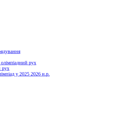
рядування
 олімпіадний рух
 рух
мпіад у 2025 2026 н.р.