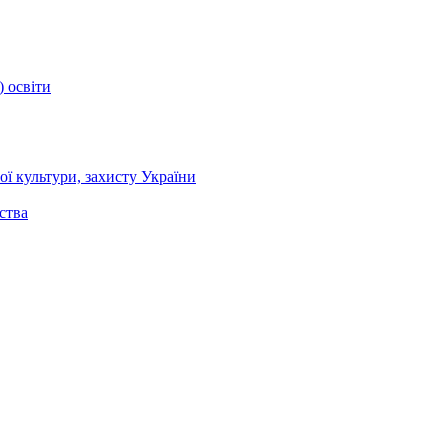
) освіти
ї культури, захисту України
ства