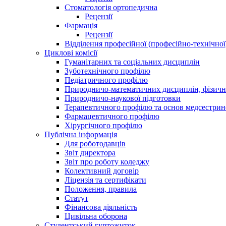
Стоматологія ортопедична
Рецензії
Фармація
Рецензії
Відділення професійної (професійно-технічної
Циклові комісії
Гуманітарних та соціальних дисциплін
Зуботехнічного профілю
Педіатричного профілю
Природничо-математичних дисциплін, фізично
Природничо-наукової підготовки
Терапевтичного профілю та основ медсестрин
Фармацевтичного профілю
Хірургічного профілю
Публічна інформація
Для роботодавців
Звіт директора
Звіт про роботу коледжу
Колективний договір
Ліцензія та сертифікати
Положення, правила
Статут
Фінансова діяльність
Цивільна оборона
Студентський гуртожиток