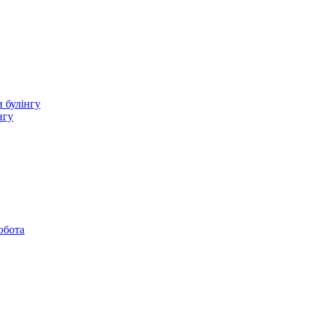
 булінгу
нгу
обота