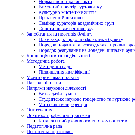
Нормативно-правові акти
Виховний простір гуртожитку
Культурно-мистецьке життя
Практичний психолог
Семінар кураторів академічних груп
Спортивне життя коледжу
Запобігання та протидія булінгу
План заходів щодо профілактики булінгу
Порядок подання та розгляду заяв про випадки
Порядок реагування на доведені випадки булі
Концепція освітньої діяльності
Методична робота
Методичні ради
Підвищення кваліфікації
Моніторинг якості освіти
Навчальні плани
Напрями наукової діяльності
Викладачі-науковці
Студентське наукове товариство та гурткова р
Матеріали конференцій
Опитування
Освітньо-професійні програми
Каталоги вибіркових освітніх компонентів
Педагогічна рада
Практична підготовка