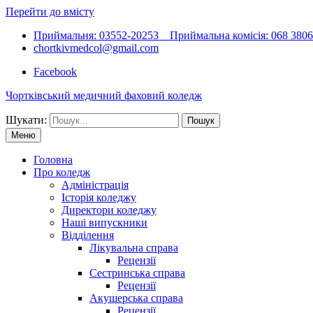
Перейти до вмісту
Приймальня: 03552-20253 Приймальна комісія: 068 38066
chortkivmedcol@gmail.com
Facebook
Чортківський медичний фаховий коледж
Шукати:
Меню
Головна
Про коледж
Адміністрація
Історія коледжу
Директори коледжу
Наші випускники
Відділення
Лікувальна справа
Рецензії
Сестринська справа
Рецензії
Акушерська справа
Рецензії