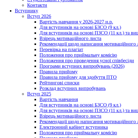
Контакти
Вступнику
Вступ 2026
Вартість навчання у 2026-2027 н.р.
Для вступників на основі БЗСО (9 кл.)
Для вступників на основі ПЗСО (11 кл.) та ви
Взірець мотиваційного листа
Рекомендації щодо написання мотиваційного 
Перевірка на плагіат
Положення про приймальну комісію
Положення про проведення усної співбесіди
Програми вступних випробувань (2026)
Правила прийому
Правила прийому для здобуття ПТО
Рейтингові списки
Розклад вступних випробувань
Вступ 2025
Вартість навчання
Для вступників на основі БЗСО (9 кл.)
Для вступників на основі ПЗСО (11 кл.) та ви
Взірець мотиваційного листа
Рекомендації щодо написання мотиваційного 
Електронний кабінет вступника
Положення про приймальну комісію