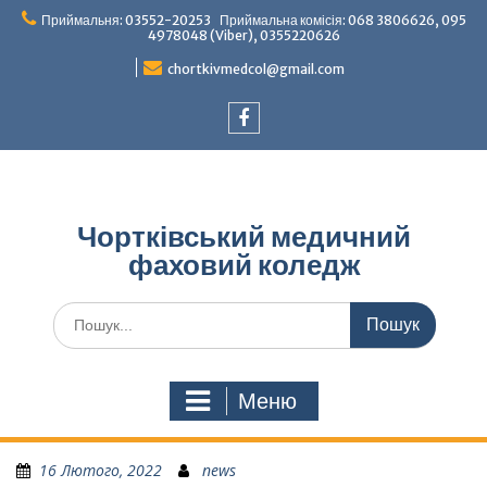
Перейти
Приймальня: 03552-20253 Приймальна комісія: 068 3806626, 095
до
4978048 (Viber), 0355220626
вмісту
chortkivmedcol@gmail.com
Facebook
Чортківський медичний
фаховий коледж
Шукати:
Меню
16 Лютого, 2022
news