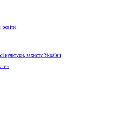
) освіти
ї культури, захисту України
ства