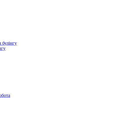
 булінгу
нгу
обота