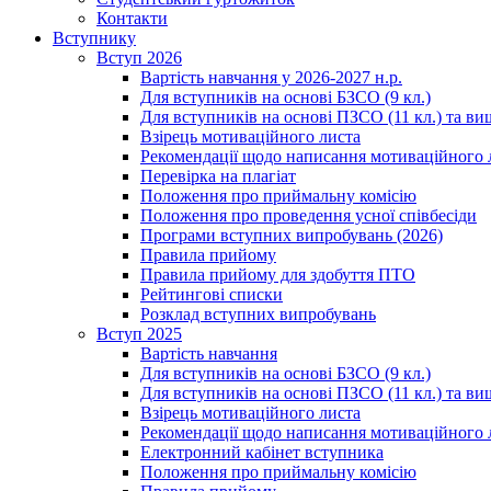
Контакти
Вступнику
Вступ 2026
Вартість навчання у 2026-2027 н.р.
Для вступників на основі БЗСО (9 кл.)
Для вступників на основі ПЗСО (11 кл.) та ви
Взірець мотиваційного листа
Рекомендації щодо написання мотиваційного 
Перевірка на плагіат
Положення про приймальну комісію
Положення про проведення усної співбесіди
Програми вступних випробувань (2026)
Правила прийому
Правила прийому для здобуття ПТО
Рейтингові списки
Розклад вступних випробувань
Вступ 2025
Вартість навчання
Для вступників на основі БЗСО (9 кл.)
Для вступників на основі ПЗСО (11 кл.) та ви
Взірець мотиваційного листа
Рекомендації щодо написання мотиваційного 
Електронний кабінет вступника
Положення про приймальну комісію