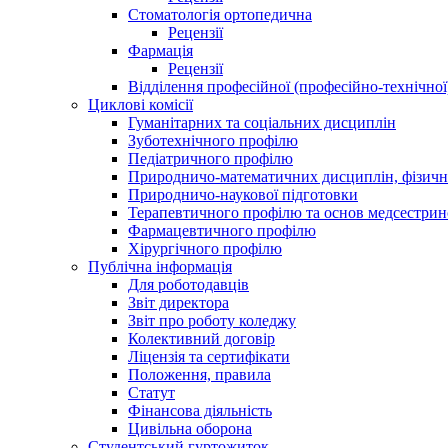
Стоматологія ортопедична
Рецензії
Фармація
Рецензії
Відділення професійної (професійно-технічної
Циклові комісії
Гуманітарних та соціальних дисциплін
Зуботехнічного профілю
Педіатричного профілю
Природничо-математичних дисциплін, фізично
Природничо-наукової підготовки
Терапевтичного профілю та основ медсестрин
Фармацевтичного профілю
Хірургічного профілю
Публічна інформація
Для роботодавців
Звіт директора
Звіт про роботу коледжу
Колективний договір
Ліцензія та сертифікати
Положення, правила
Статут
Фінансова діяльність
Цивільна оборона
Студентський гуртожиток