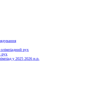
рядування
 олімпіадний рух
 рух
мпіад у 2025 2026 н.р.