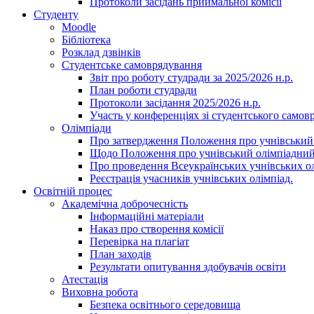
Протоколи засідань приймальної комісії
Студенту
Moodle
Бібліотека
Розклад дзвінків
Студентське самоврядування
Звіт про роботу студради за 2025/2026 н.р.
План роботи студради
Протоколи засідання 2025/2026 н.р.
Участь у конференціях зі студентського самов
Олімпіади
Про затвердження Положення про учнівський
Щодо Положення про учнівський олімпіадний
Про проведення Всеукраїнських учнівських олі
Реєстрація учасників учнівських олімпіад.
Освітній процес
Академічна доброчесність
Інформаційні матеріали
Наказ про створення комісії
Перевірка на плагіат
План заходів
Результати опитування здобувачів освіти
Атестація
Виховна робота
Безпека освітнього середовища