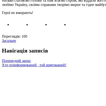
Низько схиляємо голови та пам’ятаємо Героїв, які віддали життя
любімо Україну, своїми справами творімо мирне та гідне майбу
Герої не вмирають!
Переглядів:
100
Загальне
Навігація записів
Попередній запис
Хто поінформований , той врятований!