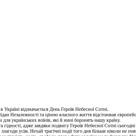
в Україні відзначається День Героїв Небесної Сотні.
йдан Незалежності та ціною власного життя відстоював європейсь
 для українських воїнів, які й нині боронять нашу країну.
та гідності, адже завдяки подвигу Героїв Небесної Сотні сьогод
 злагоди усім. Нехай трагічні події того дня більше ніколи не пов