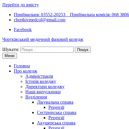
Перейти до вмісту
Приймальня: 03552-20253 Приймальна комісія: 068 38066
chortkivmedcol@gmail.com
Facebook
Чортківський медичний фаховий коледж
Шукати:
Меню
Головна
Про коледж
Адміністрація
Історія коледжу
Директори коледжу
Наші випускники
Відділення
Лікувальна справа
Рецензії
Сестринська справа
Рецензії
Акушерська справа
Рецензії