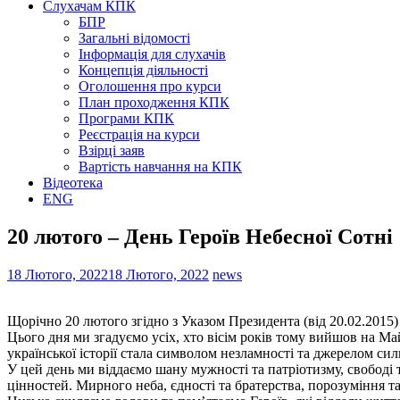
Слухачам КПК
БПР
Загальні відомості
Інформація для слухачів
Концепція діяльності
Оголошення про курси
План проходження КПК
Програми КПК
Реєстрація на курси
Взірці заяв
Вартість навчання на КПК
Відеотека
ENG
20 лютого – День Героїв Небесної Сотні
18 Лютого, 2022
18 Лютого, 2022
news
Щорічно 20 лютого згідно з Указом Президента (від 20.02.2015) 
Цього дня ми згадуємо усіх, хто вісім років тому вийшов на Ма
української історії стала символом незламності та джерелом сили
У цей день ми віддаємо шану мужності та патріотизму, свободі 
цінностей. Мирного неба, єдності та братерства, порозуміння та