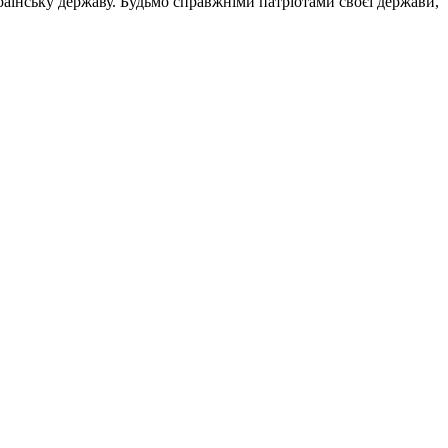
Українську державу. Будьмо справжніми патріотами своєї держави,