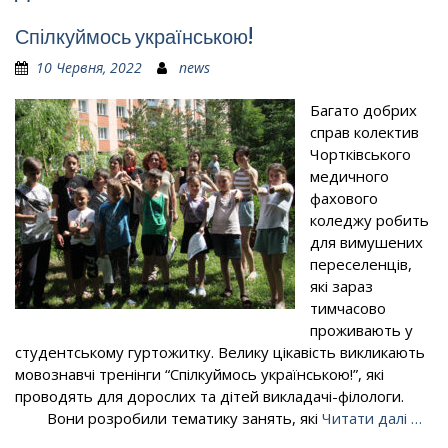
Спілкуймось українською!
10 Червня, 2022
news
Багато добрих
справ колектив
Чортківського
медичного
фахового
коледжу робить
для вимушених
переселенців,
які зараз
тимчасово
проживають у
студентському гуртожитку. Велику цікавість викликають
мовознавчі тренінги “Спілкуймось українською!”, які
проводять для дорослих та дітей викладачі-філологи.
Вони розробили тематику занять, які
Читати далі …