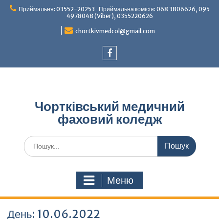
Перейти
Приймальня: 03552-20253 Приймальна комісія: 068 3806626, 095
до
4978048 (Viber), 0355220626
вмісту
chortkivmedcol@gmail.com
Facebook
Чортківський медичний
фаховий коледж
Шукати:
Меню
День:
10.06.2022