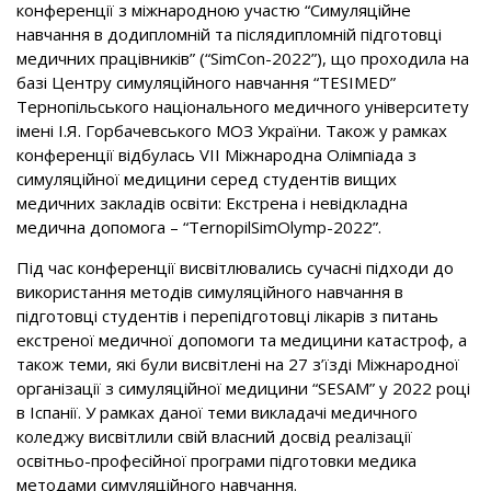
конференції з міжнародною участю “Симуляційне
навчання в додипломній та післядипломній підготовці
медичних працівників” (“SimCon-2022”), що проходила на
базі Центру симуляційного навчання “TESIMED”
Тернопільського національного медичного університету
імені І.Я. Горбачевського МОЗ України. Також у рамках
конференції відбулась VII Міжнародна Олімпіада з
симуляційної медицини серед студентів вищих
медичних закладів освіти: Екстрена і невідкладна
медична допомога – “TernopilSimOlymp-2022”.
Під час конференції висвітлювались сучасні підходи до
використання методів симуляційного навчання в
підготовці студентів і перепідготовці лікарів з питань
екстреної медичної допомоги та медицини катастроф, а
також теми, які були висвітлені на 27 з’їзді Міжнародної
організації з симуляційної медицини “SESAM” у 2022 році
в Іспанії. У рамках даної теми викладачі медичного
коледжу висвітлили свій власний досвід реалізації
освітньо-професійної програми підготовки медика
методами симуляційного навчання.