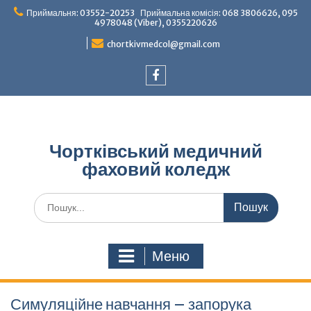
Перейти
Приймальня: 03552-20253 Приймальна комісія: 068 3806626, 095
до
4978048 (Viber), 0355220626
вмісту
chortkivmedcol@gmail.com
Facebook
Чортківський медичний
фаховий коледж
Шукати:
Меню
Симуляційне навчання – запорука