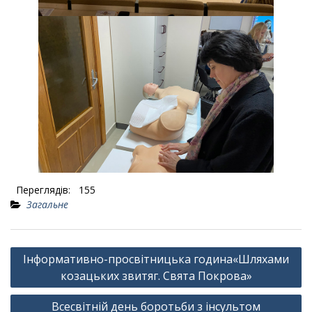
Переглядів:
155
Загальне
Навігація
Інформативно-просвітницька година«Шляхами
записів
козацьких звитяг. Свята Покрова»
Всесвітній день боротьби з інсультом