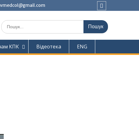
ivmedcol@gmail.com
Facebook
Шукати:
чам КПК
Відеотека
ENG