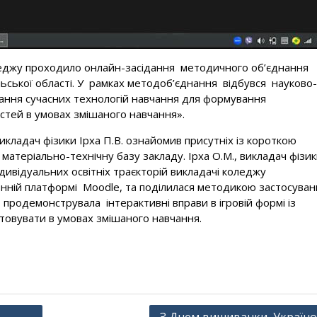
леджу проходило онлайн-засідання методичного об’єднання
льської області. У рамках методоб’єднання відбувся науково-
ання сучасних технологій навчання для формування
тей в умовах змішаного навчання».
икладач фізики Ірха П.В. ознайомив присутніх із короткою
матеріально-технічну базу закладу. Ірха О.М., викладач фізик
дивідуальних освітніх траєкторій викладачі коледжу
нній платформі Moоdle, та поділилася методикою застосуван
, продемонструвала інтерактивні вправи в ігровій формі із
стовувати в умовах змішаного навчання.