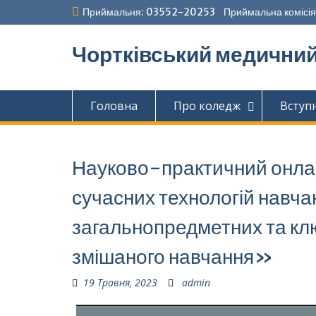
Перейти
Приймальня: 03552-20253 Приймальна комісія
до
вмісту
Чортківський медични
Головна
Про коледж
Вступ
Науково-практичний онл
сучасних технологій навч
загальнопредметних та кл
змішаного навчання»
19 Травня, 2023
admin