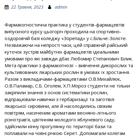
22 Травня, 2023
admin
Фармакогностична практика у студентів-фармацевтів
випускного курсу цьогоріч проходила на спортивно-
оздоровчій базі коледжу «Зорепад» у с.Більче-Золоте.
Незважаючи на непрості часи, цей справжній райський
куточок зустрів майбутніх фармацевтів ідеальними
умовами про які завжди дбає Любомир Степанович Білик.
Мета практики з фармакогнозії – вивчення дикорослих та
культивованих лікарських рослин в умовах їх зростання.
Разом з викладачами-фармацевтами О.В.Михайлюк,
О.В.Паламар, С.Б. Оголем, Х.П.Мороз студенти не тільки
закріпили знання з основ систематики рослин,
відпрацювали навички з гербаризації та заготівлі
лікарської сировини, але й насолодились свіжим
повітрям, насиченим ароматами весняно-літнього
різнотрав’я, цвітінням молодого яблуневого саду,
здійснили кінну прогулянку по території бази та
поплавали на човні річкою Серет. Допомагали колегам