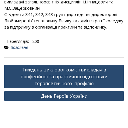
викладачі загальноосвітніх дисциплін І.І.Ігнацевич та
М.С.Зацерковний.
Студенти 341, 342, 343 груп щиро вдячні директорові
Любомирові Степановичу Білику та адміністрації коледжу
за підтримку в організації практики та відпочинку.
Переглядів:
200
Загальне
Навігація
Тиждень циклової комісії викладачів
записів
професійної та практичної підготовки
терапевтичного профілю
День Героїв України