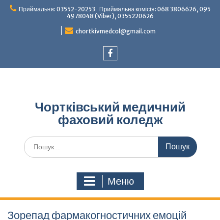
Перейти
Приймальня: 03552-20253 Приймальна комісія: 068 3806626, 095
до
4978048 (Viber), 0355220626
вмісту
chortkivmedcol@gmail.com
Facebook
Чортківський медичний
фаховий коледж
Шукати:
Меню
Зорепад фармакогностичних емоцій