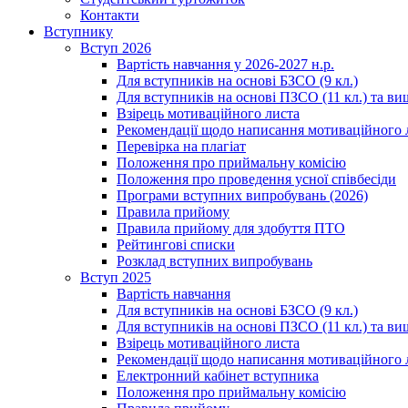
Контакти
Вступнику
Вступ 2026
Вартість навчання у 2026-2027 н.р.
Для вступників на основі БЗСО (9 кл.)
Для вступників на основі ПЗСО (11 кл.) та ви
Взірець мотиваційного листа
Рекомендації щодо написання мотиваційного 
Перевірка на плагіат
Положення про приймальну комісію
Положення про проведення усної співбесіди
Програми вступних випробувань (2026)
Правила прийому
Правила прийому для здобуття ПТО
Рейтингові списки
Розклад вступних випробувань
Вступ 2025
Вартість навчання
Для вступників на основі БЗСО (9 кл.)
Для вступників на основі ПЗСО (11 кл.) та ви
Взірець мотиваційного листа
Рекомендації щодо написання мотиваційного 
Електронний кабінет вступника
Положення про приймальну комісію