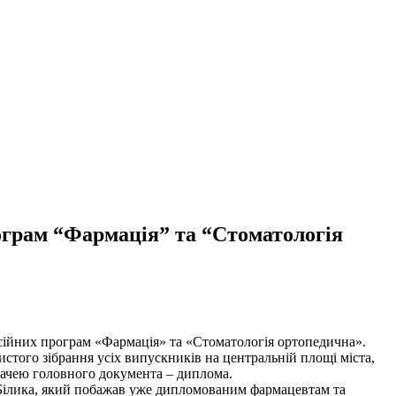
ограм “Фармація” та “Стоматологія
есійних програм «Фармація» та «Стоматологія ортопедична».
истого зібрання усіх випускників на центральній площі міста,
идачею головного документа – диплома.
Білика, який побажав уже дипломованим фармацевтам та