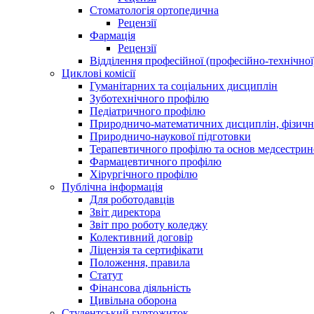
Стоматологія ортопедична
Рецензії
Фармація
Рецензії
Відділення професійної (професійно-технічної
Циклові комісії
Гуманітарних та соціальних дисциплін
Зуботехнічного профілю
Педіатричного профілю
Природничо-математичних дисциплін, фізично
Природничо-наукової підготовки
Терапевтичного профілю та основ медсестрин
Фармацевтичного профілю
Хірургічного профілю
Публічна інформація
Для роботодавців
Звіт директора
Звіт про роботу коледжу
Колективний договір
Ліцензія та сертифікати
Положення, правила
Статут
Фінансова діяльність
Цивільна оборона
Студентський гуртожиток