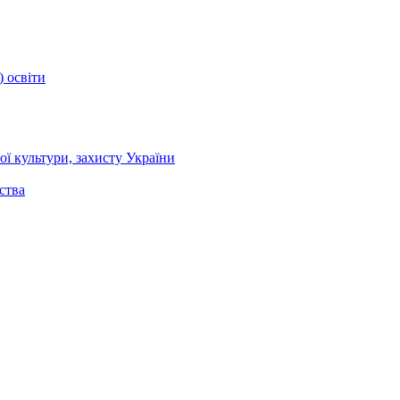
) освіти
ї культури, захисту України
ства