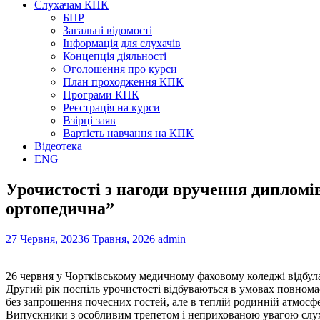
Слухачам КПК
БПР
Загальні відомості
Інформація для слухачів
Концепція діяльності
Оголошення про курси
План проходження КПК
Програми КПК
Реєстрація на курси
Взірці заяв
Вартість навчання на КПК
Відеотека
ENG
Урочистості з нагоди вручення диплом
ортопедична”
27 Червня, 2023
6 Травня, 2026
admin
26 червня у Чортківському медичному фаховому коледжі відбула
Другий рік поспіль урочистості відбуваються в умовах повномас
без запрошення почесних гостей, але в теплій родинній атмосф
Випускники з особливим трепетом і неприхованою увагою слу