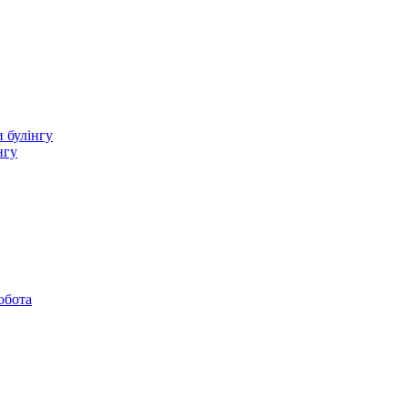
 булінгу
нгу
обота