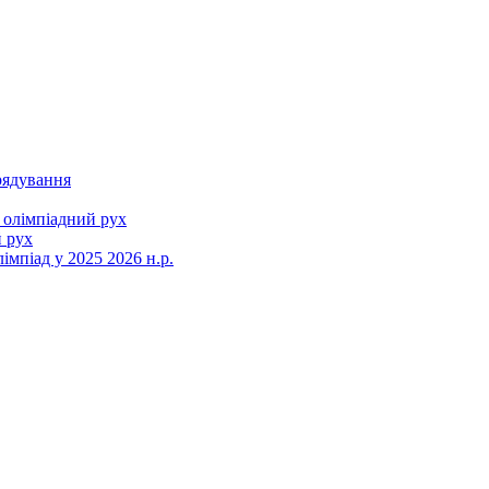
рядування
 олімпіадний рух
 рух
мпіад у 2025 2026 н.р.