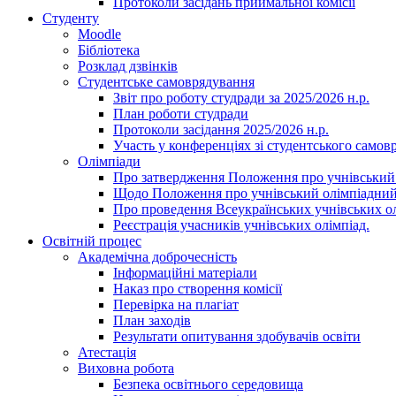
Протоколи засідань приймальної комісії
Студенту
Moodle
Бібліотека
Розклад дзвінків
Студентське самоврядування
Звіт про роботу студради за 2025/2026 н.р.
План роботи студради
Протоколи засідання 2025/2026 н.р.
Участь у конференціях зі студентського самов
Олімпіади
Про затвердження Положення про учнівський
Щодо Положення про учнівський олімпіадний
Про проведення Всеукраїнських учнівських олі
Реєстрація учасників учнівських олімпіад.
Освітній процес
Академічна доброчесність
Інформаційні матеріали
Наказ про створення комісії
Перевірка на плагіат
План заходів
Результати опитування здобувачів освіти
Атестація
Виховна робота
Безпека освітнього середовища