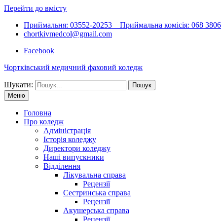
Перейти до вмісту
Приймальня: 03552-20253 Приймальна комісія: 068 38066
chortkivmedcol@gmail.com
Facebook
Чортківський медичний фаховий коледж
Шукати:
Меню
Головна
Про коледж
Адміністрація
Історія коледжу
Директори коледжу
Наші випускники
Відділення
Лікувальна справа
Рецензії
Сестринська справа
Рецензії
Акушерська справа
Рецензії