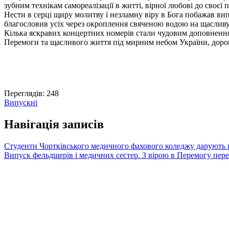
зубним технікам самореалізації в житті, вірної любові до своєї п
Нести в серці щиру молитву і незламну віру в Бога побажав в
благословив усіх через окроплення свяченою водою на щасливу
Кілька яскравих концертних номерів стали чудовим доповнення
Перемоги та щасливого життя під мирним небом України, дорог
Переглядів:
248
Випускні
Навігація записів
Студенти Чортківського медичного фахового коледжу дарують
Випуск фельдшерів і медичних сестер. З вірою в Перемогу пер