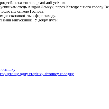
рофесії, натхнення та реалізації усіх планів.
ипускникам отець Андрій Лемчук, парох Катедрального собору Ве
 долю під опікою Господа.
м до святкової атмосфери заходу.
і наші випускники! У добру путь!
 посмішку
егорнуто ще одну сторінку літопису коледжу