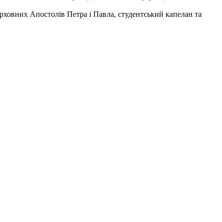
рховних Апостолів Петра і Павла, студентський капелан та