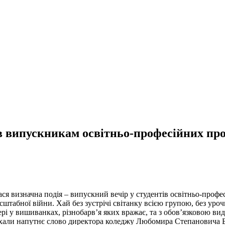
ів випускникам освітньо-професійних пр
ся визначна подія – випускний вечір у студентів освітньо-проф
штабної війни. Хай без зустрічі світанку всією групою, без уроч
ері у вишиванках, різнобарв’я яких вражає, та з обов’язковою в
хали напутнє слово директора коледжу Любомира Степановича 