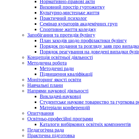
Нормативно-правові акти
Виховний простір гуртожитку
Культурно-мистецьке життя
Практичний психолог
Семінар кураторів академічних груп
Спортивне життя коледжу
Запобігання та протидія булінгу
План заходів щодо профілактики булінгу
Порядок подання та розгляду заяв про випадки
Порядок реагування на доведені випадки булі
Концепція освітньої діяльності
Методична робота
Методичні ради
Підвищення кваліфікації
Моніторинг якості освіти
Навчальні плани
Напрями наукової діяльності
Викладачі-науковці
Студентське наукове товариство та гурткова р
Матеріали конференцій
Опитування
Освітньо-професійні програми
Каталоги вибіркових освітніх компонентів
Педагогічна рада
Практична підготовка