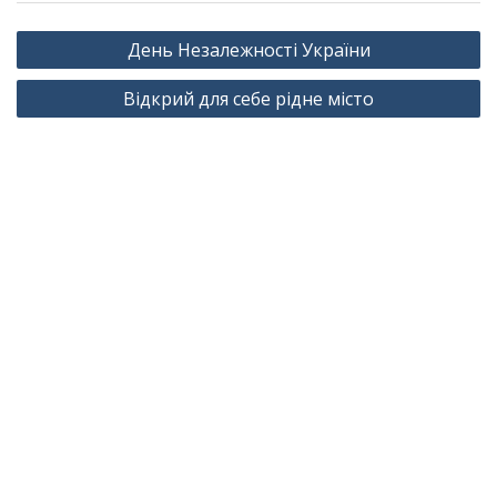
Навігація
День Незалежності України
записів
Відкрий для себе рідне місто