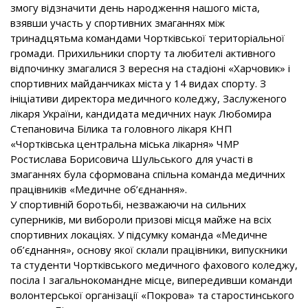
змогу відзначити день народження нашого міста,
взявши участь у спортивних змаганнях між
тринадцятьма командами Чортківської територіальної
громади. Прихильники спорту та любителі активного
відпочинку змагалися 3 вересня на стадіоні «Харчовик» і
спортивних майданчиках міста у 14 видах спорту. З
ініціативи директора медичного коледжу, Заслуженого
лікаря України, кандидата медичних наук Любомира
Степановича Білика та головного лікаря КНП
«Чортківська центральна міська лікарня» ЧМР
Ростислава Борисовича Шульського для участі в
змаганнях була сформована спільна команда медичних
працівників «Медичне об’єднання».
У спортивній боротьбі, незважаючи на сильних
суперників, ми вибороли призові місця майже на всіх
спортивних локаціях. У підсумку команда «Медичне
об’єднання», основу якої склали працівники, випускники
та студенти Чортківського медичного фахового коледжу,
посіла І загальнокомандне місце, випередивши команди
волонтерської організації «Покрова» та старостинського