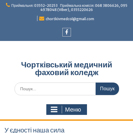
Перейти
Приймальня: 03552-20253 Приймальна комісія: 068 3806626, 095
до
4978048 (Viber), 0355220626
вмісту
chortkivmedcol@gmail.com
Facebook
Чортківський медичний
фаховий коледж
Шукати:
Меню
У єдності наша сила