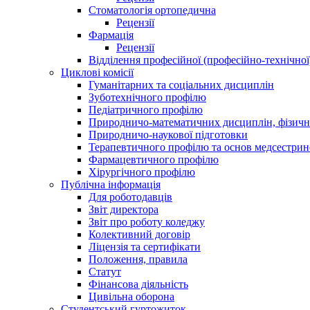
Стоматологія ортопедична
Рецензії
Фармація
Рецензії
Відділення професійної (професійно-технічної
Циклові комісії
Гуманітарних та соціальних дисциплін
Зуботехнічного профілю
Педіатричного профілю
Природничо-математичних дисциплін, фізично
Природничо-наукової підготовки
Терапевтичного профілю та основ медсестрин
Фармацевтичного профілю
Хірургічного профілю
Публічна інформація
Для роботодавців
Звіт директора
Звіт про роботу коледжу
Колективний договір
Ліцензія та сертифікати
Положення, правила
Статут
Фінансова діяльність
Цивільна оборона
Студентський гуртожиток