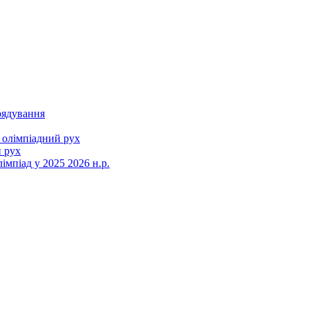
рядування
 олімпіадний рух
 рух
мпіад у 2025 2026 н.р.