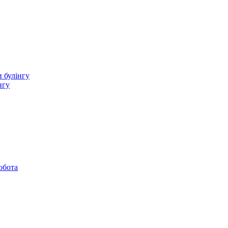
 булінгу
нгу
обота