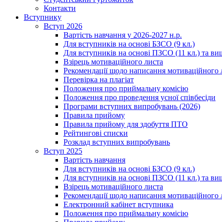
Контакти
Вступнику
Вступ 2026
Вартість навчання у 2026-2027 н.р.
Для вступників на основі БЗСО (9 кл.)
Для вступників на основі ПЗСО (11 кл.) та ви
Взірець мотиваційного листа
Рекомендації щодо написання мотиваційного 
Перевірка на плагіат
Положення про приймальну комісію
Положення про проведення усної співбесіди
Програми вступних випробувань (2026)
Правила прийому
Правила прийому для здобуття ПТО
Рейтингові списки
Розклад вступних випробувань
Вступ 2025
Вартість навчання
Для вступників на основі БЗСО (9 кл.)
Для вступників на основі ПЗСО (11 кл.) та ви
Взірець мотиваційного листа
Рекомендації щодо написання мотиваційного 
Електронний кабінет вступника
Положення про приймальну комісію