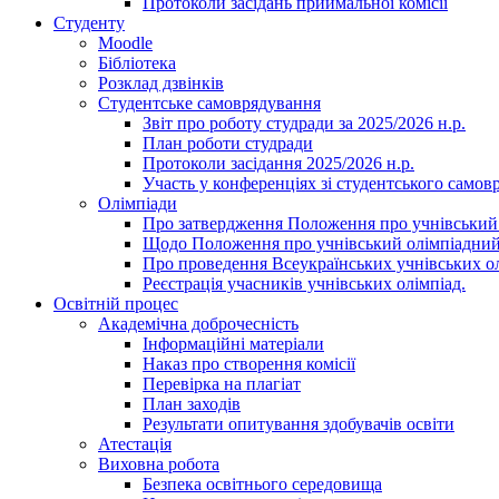
Протоколи засідань приймальної комісії
Студенту
Moodle
Бібліотека
Розклад дзвінків
Студентське самоврядування
Звіт про роботу студради за 2025/2026 н.р.
План роботи студради
Протоколи засідання 2025/2026 н.р.
Участь у конференціях зі студентського самов
Олімпіади
Про затвердження Положення про учнівський
Щодо Положення про учнівський олімпіадний
Про проведення Всеукраїнських учнівських олі
Реєстрація учасників учнівських олімпіад.
Освітній процес
Академічна доброчесність
Інформаційні матеріали
Наказ про створення комісії
Перевірка на плагіат
План заходів
Результати опитування здобувачів освіти
Атестація
Виховна робота
Безпека освітнього середовища