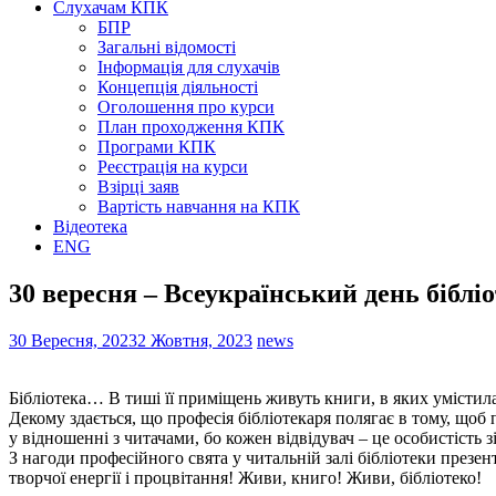
Слухачам КПК
БПР
Загальні відомості
Інформація для слухачів
Концепція діяльності
Оголошення про курси
План проходження КПК
Програми КПК
Реєстрація на курси
Взірці заяв
Вартість навчання на КПК
Відеотека
ENG
30 вересня – Всеукраїнський день біблі
30 Вересня, 2023
2 Жовтня, 2023
news
Бібліотека… В тиші її приміщень живуть книги, в яких умістилас
Декому здається, що професія бібліотекаря полягає в тому, щоб п
у відношенні з читачами, бо кожен відвідувач – це особистість з
З нагоди професійного свята у читальній залі бібліотеки презе
творчої енергії і процвітання! Живи, книго! Живи, бібліотеко!