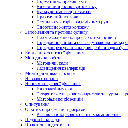
Нормативно-правові акти
Виховний простір гуртожитку
Культурно-мистецьке життя
Практичний психолог
Семінар кураторів академічних груп
Спортивне життя коледжу
Запобігання та протидія булінгу
План заходів щодо профілактики булінгу
Порядок подання та розгляду заяв про випадки
Порядок реагування на доведені випадки булі
Концепція освітньої діяльності
Методична робота
Методичні ради
Підвищення кваліфікації
Моніторинг якості освіти
Навчальні плани
Напрями наукової діяльності
Викладачі-науковці
Студентське наукове товариство та гурткова р
Матеріали конференцій
Опитування
Освітньо-професійні програми
Каталоги вибіркових освітніх компонентів
Педагогічна рада
Практична підготовка