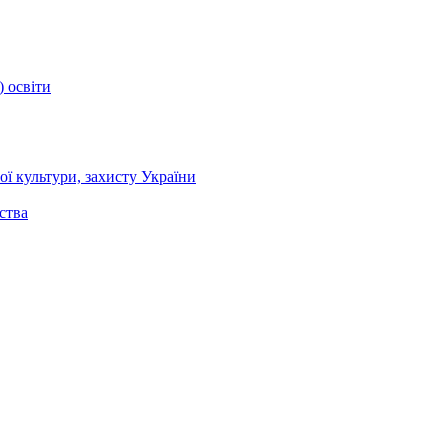
) освіти
ї культури, захисту України
ства