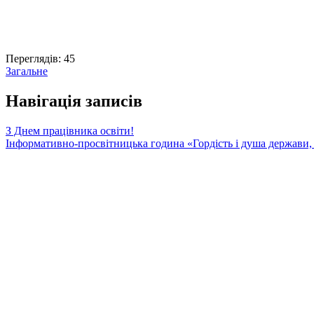
Переглядів:
45
Загальне
Навігація записів
З Днем працівника освіти!
Інформативно-просвітницька година «Гордість і душа держави, ї