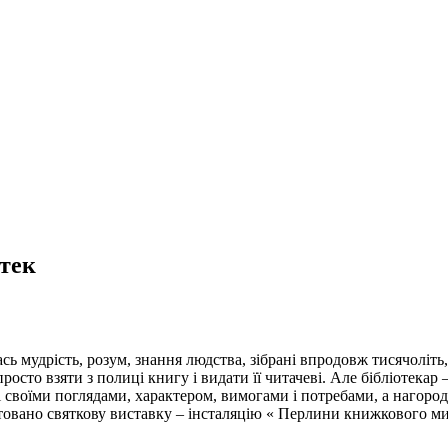
отек
ь мудрість, розум, знання людства, зібрані впродовж тисячоліть,
росто взяти з полиці книгу і видати її читачеві. Але бібліотекар
і своїми поглядами, характером, вимогами і потребами, а нагородою
нтовано святкову виставку – інсталяцію « Перлини книжкового мис