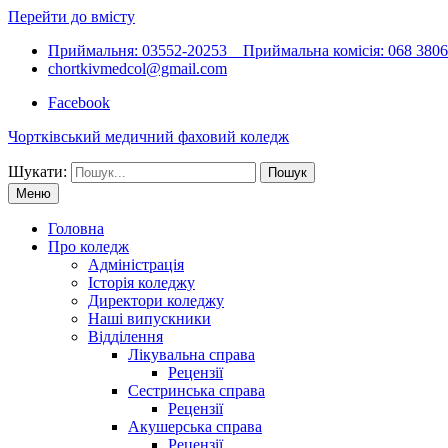
Перейти до вмісту
Приймальня: 03552-20253 Приймальна комісія: 068 38066
chortkivmedcol@gmail.com
Facebook
Чортківський медичний фаховий коледж
Шукати:
Меню
Головна
Про коледж
Адміністрація
Історія коледжу
Директори коледжу
Наші випускники
Відділення
Лікувальна справа
Рецензії
Сестринська справа
Рецензії
Акушерська справа
Рецензії