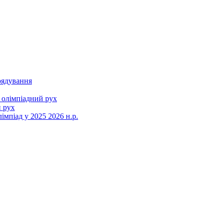
рядування
 олімпіадний рух
 рух
мпіад у 2025 2026 н.р.