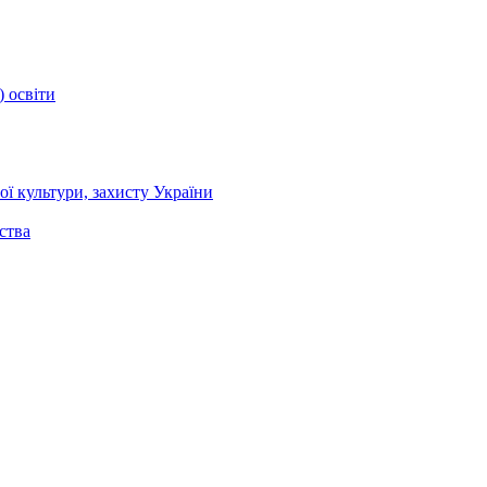
) освіти
ї культури, захисту України
ства