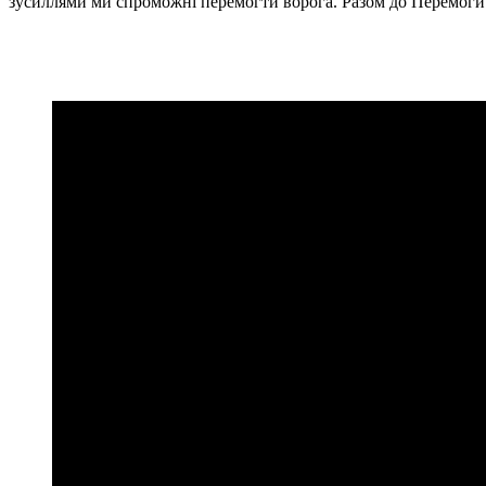
зусиллями ми спроможні перемогти ворога. Разом до Перемоги