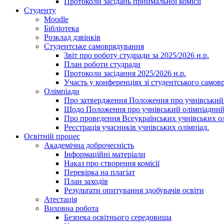
Протоколи засідань приймальної комісії
Студенту
Moodle
Бібліотека
Розклад дзвінків
Студентське самоврядування
Звіт про роботу студради за 2025/2026 н.р.
План роботи студради
Протоколи засідання 2025/2026 н.р.
Участь у конференціях зі студентського самов
Олімпіади
Про затвердження Положення про учнівський
Щодо Положення про учнівський олімпіадний
Про проведення Всеукраїнських учнівських олі
Реєстрація учасників учнівських олімпіад.
Освітній процес
Академічна доброчесність
Інформаційні матеріали
Наказ про створення комісії
Перевірка на плагіат
План заходів
Результати опитування здобувачів освіти
Атестація
Виховна робота
Безпека освітнього середовища