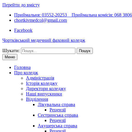
Перейти до вмісту
Приймальня: 03552-20253 Приймальна комісія: 068 38066
chortkivmedcol@gmail.com
Facebook
Чортківський медичний фаховий коледж
Шукати:
Меню
Головна
Про коледж
Адміністрація
Історія коледжу
Директори коледжу
Наші випускники
Відділення
Лікувальна справа
Рецензії
Сестринська справа
Рецензії
Акушерська справа
Рецензії