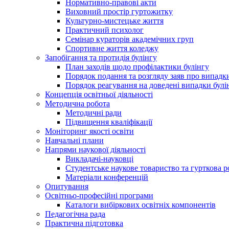
Нормативно-правові акти
Виховний простір гуртожитку
Культурно-мистецьке життя
Практичний психолог
Семінар кураторів академічних груп
Спортивне життя коледжу
Запобігання та протидія булінгу
План заходів щодо профілактики булінгу
Порядок подання та розгляду заяв про випадки
Порядок реагування на доведені випадки булі
Концепція освітньої діяльності
Методична робота
Методичні ради
Підвищення кваліфікації
Моніторинг якості освіти
Навчальні плани
Напрями наукової діяльності
Викладачі-науковці
Студентське наукове товариство та гурткова р
Матеріали конференцій
Опитування
Освітньо-професійні програми
Каталоги вибіркових освітніх компонентів
Педагогічна рада
Практична підготовка