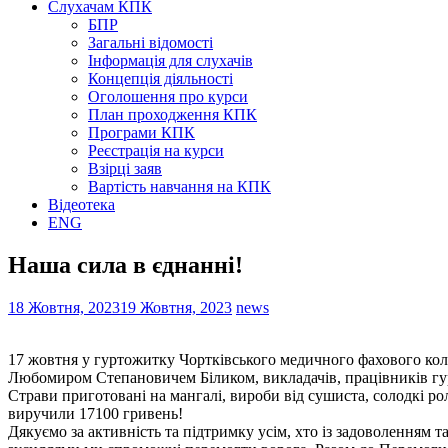
Слухачам КПК
БПР
Загальні відомості
Інформація для слухачів
Концепція діяльності
Оголошення про курси
План проходження КПК
Програми КПК
Реєстрація на курси
Взірці заяв
Вартість навчання на КПК
Відеотека
ENG
Наша сила в єднанні!
18 Жовтня, 2023
19 Жовтня, 2023
news
17 жовтня у гуртожитку Чортківського медичного фахового ко
Любомиром Степановичем Біликом, викладачів, працівників гур
Страви приготовані на мангалі, вироби від сушиста, солодкі ро
виручили 17100 гривень!
Дякуємо за активність та підтримку усім, хто із задоволенням 