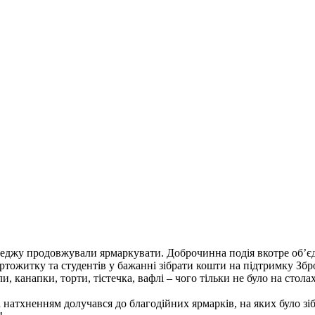
леджу продовжували ярмаркувати. Доброчинна подія вкотре об’є
тожитку та студентів у бажанні зібрати кошти на підтримку Зб
ли, канапки, торти, тістечка, вафлі – чого тільки не було на сто
та натхненням долучався до благодійних ярмарків, на яких було з