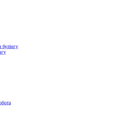
 булінгу
нгу
обота