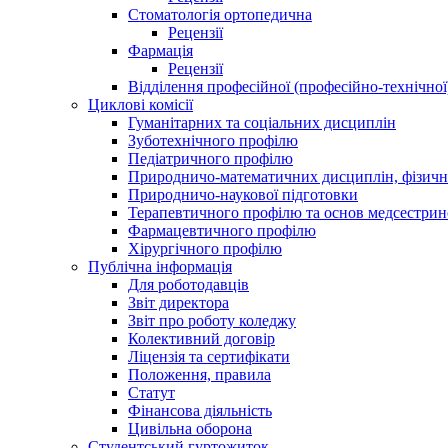
Стоматологія ортопедична
Рецензії
Фармація
Рецензії
Відділення професійної (професійно-технічної
Циклові комісії
Гуманітарних та соціальних дисциплін
Зуботехнічного профілю
Педіатричного профілю
Природничо-математичних дисциплін, фізично
Природничо-наукової підготовки
Терапевтичного профілю та основ медсестрин
Фармацевтичного профілю
Хірургічного профілю
Публічна інформація
Для роботодавців
Звіт директора
Звіт про роботу коледжу
Колективний договір
Ліцензія та сертифікати
Положення, правила
Статут
Фінансова діяльність
Цивільна оборона
Студентський гуртожиток