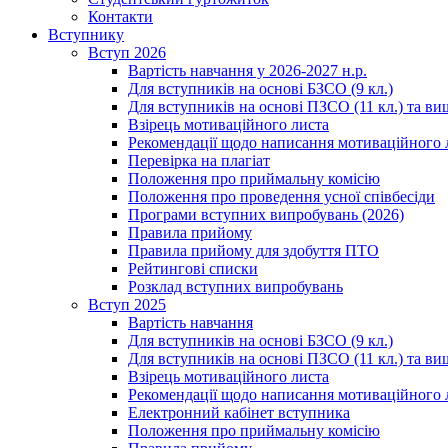
Контакти
Вступнику
Вступ 2026
Вартість навчання у 2026-2027 н.р.
Для вступників на основі БЗСО (9 кл.)
Для вступників на основі ПЗСО (11 кл.) та ви
Взірець мотиваційного листа
Рекомендації щодо написання мотиваційного 
Перевірка на плагіат
Положення про приймальну комісію
Положення про проведення усної співбесіди
Програми вступних випробувань (2026)
Правила прийому
Правила прийому для здобуття ПТО
Рейтингові списки
Розклад вступних випробувань
Вступ 2025
Вартість навчання
Для вступників на основі БЗСО (9 кл.)
Для вступників на основі ПЗСО (11 кл.) та ви
Взірець мотиваційного листа
Рекомендації щодо написання мотиваційного 
Електронний кабінет вступника
Положення про приймальну комісію