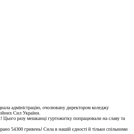
днала адміністрацію, очолювану директором коледжу
ройних Сил України.
лах! Цього разу мешканці гуртожитку попрацювали на славу та
ібрано 54300 гривень! Сила в нашій єдності й тільки спільними