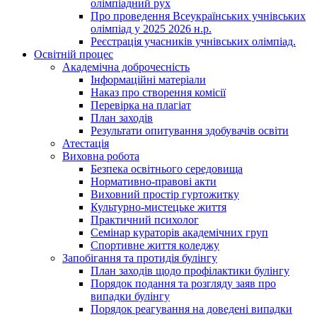
олімпіадний рух
Про проведення Всеукраїнських учнівських
олімпіад у 2025 2026 н.р.
Реєстрація учасників учнівських олімпіад.
Освітній процес
Академічна доброчесність
Інформаційні матеріали
Наказ про створення комісії
Перевірка на плагіат
План заходів
Результати опитування здобувачів освіти
Атестація
Виховна робота
Безпека освітнього середовища
Нормативно-правові акти
Виховний простір гуртожитку
Культурно-мистецьке життя
Практичний психолог
Семінар кураторів академічних груп
Спортивне життя коледжу
Запобігання та протидія булінгу
План заходів щодо профілактики булінгу
Порядок подання та розгляду заяв про
випадки булінгу
Порядок реагування на доведені випадки