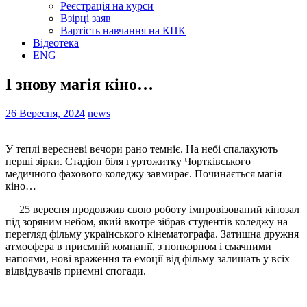
Реєстрація на курси
Взірці заяв
Вартість навчання на КПК
Відеотека
ENG
І знову магія кіно…
26 Вересня, 2024
news
У теплі вересневі вечори рано темніє. На небі спалахують
перші зірки. Стадіон біля гуртожитку Чортківського
медичного фахового коледжу завмирає. Починається магія
кіно…
25 вересня продовжив свою роботу імпровізований кінозал
під зоряним небом, який вкотре зібрав студентів коледжу на
перегляд фільму українського кінематографа. Затишна дружня
атмосфера в приємній компанії, з попкорном і смачними
напоями, нові враження та емоції від фільму залишать у всіх
відвідувачів приємні спогади.