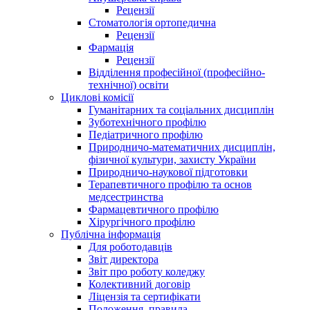
Рецензії
Стоматологія ортопедична
Рецензії
Фармація
Рецензії
Відділення професійної (професійно-
технічної) освіти
Циклові комісії
Гуманітарних та соціальних дисциплін
Зуботехнічного профілю
Педіатричного профілю
Природничо-математичних дисциплін,
фізичної культури, захисту України
Природничо-наукової підготовки
Терапевтичного профілю та основ
медсестринства
Фармацевтичного профілю
Хірургічного профілю
Публічна інформація
Для роботодавців
Звіт директора
Звіт про роботу коледжу
Колективний договір
Ліцензія та сертифікати
Положення, правила