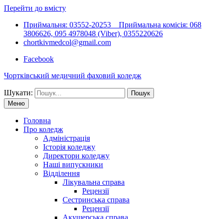
Перейти до вмісту
Приймальня: 03552-20253 Приймальна комісія: 068
3806626, 095 4978048 (Viber), 0355220626
chortkivmedcol@gmail.com
Facebook
Чортківський медичний фаховий коледж
Шукати:
Меню
Головна
Про коледж
Адміністрація
Історія коледжу
Директори коледжу
Наші випускники
Відділення
Лікувальна справа
Рецензії
Сестринська справа
Рецензії
Акушерська справа