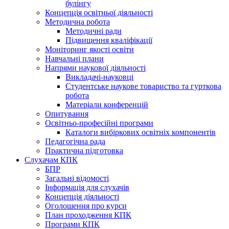
булінгу
Концепція освітньої діяльності
Методична робота
Методичні ради
Підвищення кваліфікації
Моніторинг якості освіти
Навчальні плани
Напрями наукової діяльності
Викладачі-науковці
Студентське наукове товариство та гурткова
робота
Матеріали конференцій
Опитування
Освітньо-професійні програми
Каталоги вибіркових освітніх компонентів
Педагогічна рада
Практична підготовка
Слухачам КПК
БПР
Загальні відомості
Інформація для слухачів
Концепція діяльності
Оголошення про курси
План проходження КПК
Програми КПК