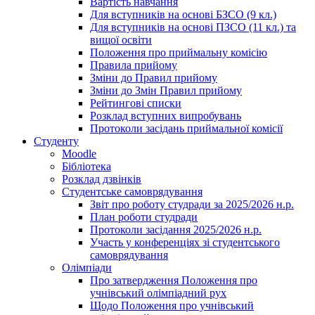
Вартість навчання
Для вступників на основі БЗСО (9 кл.)
Для вступників на основі ПЗСО (11 кл.) та
вищої освіти
Положення про приймальну комісію
Правила прийому
Зміни до Правил прийому
Зміни до Змін Правил прийому
Рейтингові списки
Розклад вступних випробувань
Протоколи засідань приймальної комісії
Студенту
Moodle
Бібліотека
Розклад дзвінків
Студентське самоврядування
Звіт про роботу студради за 2025/2026 н.р.
План роботи студради
Протоколи засідання 2025/2026 н.р.
Участь у конференціях зі студентського
самоврядування
Олімпіади
Про затвердження Положення про
учнівський олімпіадний рух
Щодо Положення про учнівський