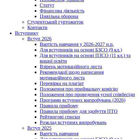
Статут
Фінансова діяльність
Цивільна оборона
Студентський гуртожиток
Контакти
Вступнику
Вступ 2026
Вартість навчання у 2026-2027 н.р.
Для вступників на основі БЗСО (9 кл.)
Для вступників на основі ПЗСО (11 кл.) та
вищої освіти
Взірець мотиваційного листа
Рекомендації щодо написання
мотиваційного листа
Перевірка на плагіат
Положення про приймальну комісію
Положення про проведення усної співбесіди
Програми вступних випробувань (2026)
Правила прийому
Правила прийому для здобуття ПТО
Рейтингові списки
Розклад вступних випробувань
Вступ 2025
Вартість навчання