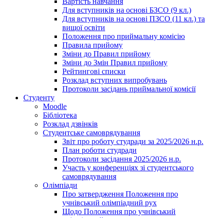
Вартість навчання
Для вступників на основі БЗСО (9 кл.)
Для вступників на основі ПЗСО (11 кл.) та
вищої освіти
Положення про приймальну комісію
Правила прийому
Зміни до Правил прийому
Зміни до Змін Правил прийому
Рейтингові списки
Розклад вступних випробувань
Протоколи засідань приймальної комісії
Студенту
Moodle
Бібліотека
Розклад дзвінків
Студентське самоврядування
Звіт про роботу студради за 2025/2026 н.р.
План роботи студради
Протоколи засідання 2025/2026 н.р.
Участь у конференціях зі студентського
самоврядування
Олімпіади
Про затвердження Положення про
учнівський олімпіадний рух
Щодо Положення про учнівський