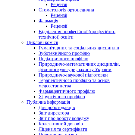
Рецензії
Стоматологія ортопедична
Рецензії
Фармація
Рецензії
Відділення професійної (професійно-
технічної) освіти
Циклові комісії
Гуманітарних та соціальних дисциплін
Зуботехнічного профілю
Педіатричного профілю
Природничо-математичних дисциплін,
фізичної культури, захисту України
Природничо-наукової підготовки
Терапевтичного профілю та основ
медсестринства
Фармацевтичного профілю
Хірургічного профілю
Публічна інформація
Для роботодавців
Звіт директора
Звіт про роботу коледжу
Колективний договір
Ліцензія та сертифікати
Положення, правила