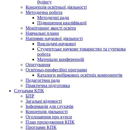
булінгу
Концепція освітньої діяльності
Методична робота
Методичні ради
Підвищення кваліфікації
Моніторинг якості освіти
Навчальні плани
Напрями наукової діяльності
Викладачі-науковці
Студентське наукове товариство та гурткова
робота
Матеріали конференцій
Опитування
Освітньо-професійні програми
Каталоги вибіркових освітніх компонентів
Педагогічна рада
Практична підготовка
Слухачам КПК
БПР
Загальні відомості
Інформація для слухачів
Концепція діяльності
Оголошення про курси
План проходження КПК
Програми КПК