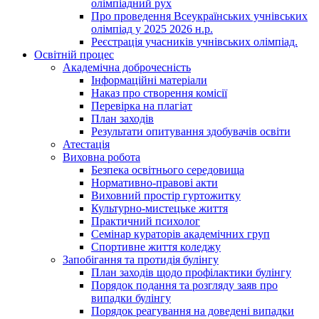
олімпіадний рух
Про проведення Всеукраїнських учнівських
олімпіад у 2025 2026 н.р.
Реєстрація учасників учнівських олімпіад.
Освітній процес
Академічна доброчесність
Інформаційні матеріали
Наказ про створення комісії
Перевірка на плагіат
План заходів
Результати опитування здобувачів освіти
Атестація
Виховна робота
Безпека освітнього середовища
Нормативно-правові акти
Виховний простір гуртожитку
Культурно-мистецьке життя
Практичний психолог
Семінар кураторів академічних груп
Спортивне життя коледжу
Запобігання та протидія булінгу
План заходів щодо профілактики булінгу
Порядок подання та розгляду заяв про
випадки булінгу
Порядок реагування на доведені випадки