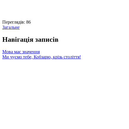
Переглядів:
86
Загальне
Навігація записів
Мова має значення
Ми чуємо тебе, Кобзарю, крізь століття!