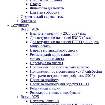
Статут
Фінансова діяльність
Цивільна оборона
Студентський гуртожиток
Контакти
Вступнику
Вступ 2026
Вартість навчання у 2026-2027 н.р.
Для вступників на основі БЗСО (9 кл.)
Для вступників на основі ПЗСО (11 кл.) та
вищої освіти
Взірець мотиваційного листа
Рекомендації щодо написання
мотиваційного листа
Перевірка на плагіат
Положення про приймальну комісію
Положення про проведення усної співбесіди
Програми вступних випробувань (2026)
Правила прийому
Правила прийому для здобуття ПТО
Рейтингові списки
Розклад вступних випробувань
Вступ 2025
Вартість навчання