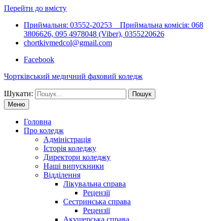
Перейти до вмісту
Приймальня: 03552-20253 Приймальна комісія: 068
3806626, 095 4978048 (Viber), 0355220626
chortkivmedcol@gmail.com
Facebook
Чортківський медичний фаховий коледж
Шукати:
Меню
Головна
Про коледж
Адміністрація
Історія коледжу
Директори коледжу
Наші випускники
Відділення
Лікувальна справа
Рецензії
Сестринська справа
Рецензії
Акушерська справа