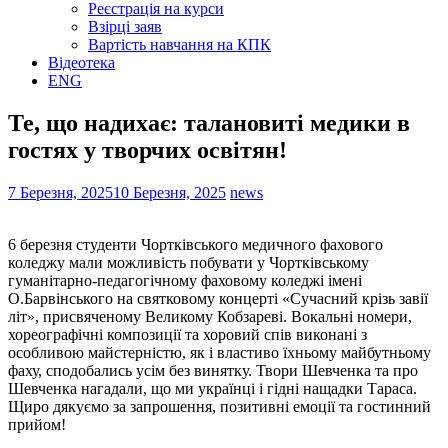
Реєстрація на курси
Взірці заяв
Вартість навчання на КПК
Відеотека
ENG
Те, що надихає: талановиті медики в
гостях у творчих освітян!
7 Березня, 2025
10 Березня, 2025
news
6 березня студенти Чортківського медичного фахового
коледжу мали можливість побувати у Чортківському
гуманітарно-педагогічному фаховому коледжі імені
О.Барвінського на святковому концерті «Сучасний крізь завії
літ», присвяченому Великому Кобзареві. Вокальні номери,
хореографічні композиції та хоровий спів виконані з
особливою майстерністю, як і властиво їхньому майбутньому
фаху, сподобались усім без винятку. Твори Шевченка та про
Шевченка нагадали, що ми українці і гідні нащадки Тараса.
Щиро дякуємо за запрошення, позитивні емоції та гостинний
прийом!