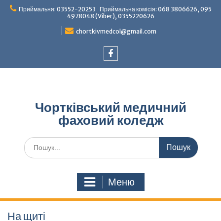
Перейти
Приймальня: 03552-20253 Приймальна комісія: 068 3806626, 095
до
4978048 (Viber), 0355220626
вмісту
chortkivmedcol@gmail.com
Facebook
Чортківський медичний
фаховий коледж
Шукати:
Меню
На щиті