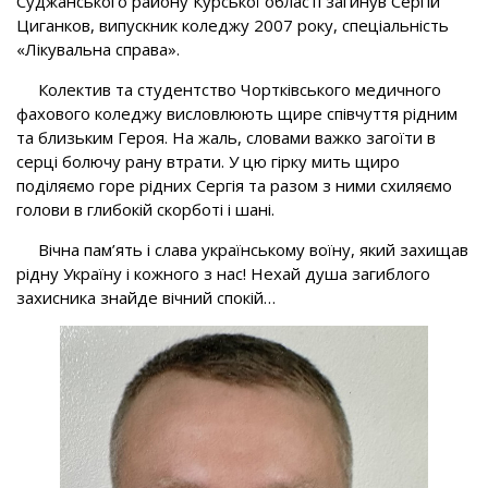
Суджанського району Курської області загинув Сергій
Циганков, випускник коледжу 2007 року, спеціальність
«Лікувальна справа».
Колектив та студентство Чортківського медичного
фахового коледжу висловлюють щире співчуття рідним
та близьким Героя. На жаль, словами важко загоїти в
серці болючу рану втрати. У цю гірку мить щиро
поділяємо горе рідних Сергія та разом з ними схиляємо
голови в глибокій скорботі і шані.
Вічна пам’ять і слава українському воїну, який захищав
рідну Україну і кожного з нас! Нехай душа загиблого
захисника знайде вічний спокій…