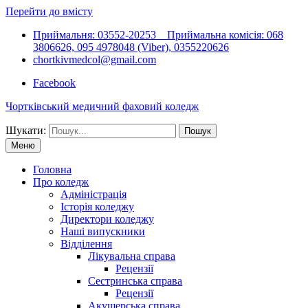
Перейти до вмісту
Приймальня: 03552-20253 Приймальна комісія: 068
3806626, 095 4978048 (Viber), 0355220626
chortkivmedcol@gmail.com
Facebook
Чортківський медичний фаховий коледж
Шукати:
Меню
Головна
Про коледж
Адміністрація
Історія коледжу
Директори коледжу
Наші випускники
Відділення
Лікувальна справа
Рецензії
Сестринська справа
Рецензії
Акушерська справа