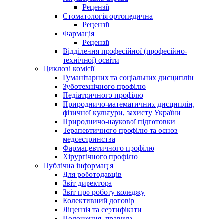
Рецензії
Стоматологія ортопедична
Рецензії
Фармація
Рецензії
Відділення професійної (професійно-
технічної) освіти
Циклові комісії
Гуманітарних та соціальних дисциплін
Зуботехнічного профілю
Педіатричного профілю
Природничо-математичних дисциплін,
фізичної культури, захисту України
Природничо-наукової підготовки
Терапевтичного профілю та основ
медсестринства
Фармацевтичного профілю
Хірургічного профілю
Публічна інформація
Для роботодавців
Звіт директора
Звіт про роботу коледжу
Колективний договір
Ліцензія та сертифікати
Положення, правила