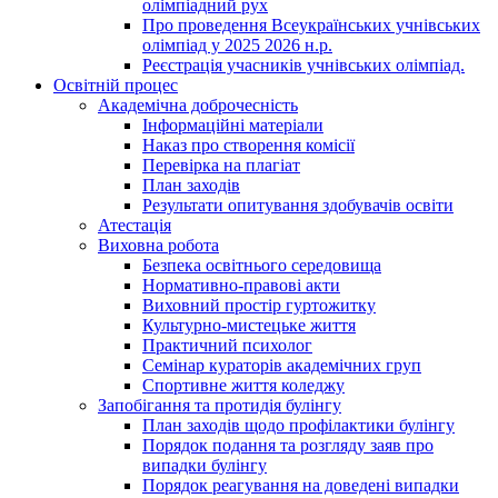
олімпіадний рух
Про проведення Всеукраїнських учнівських
олімпіад у 2025 2026 н.р.
Реєстрація учасників учнівських олімпіад.
Освітній процес
Академічна доброчесність
Інформаційні матеріали
Наказ про створення комісії
Перевірка на плагіат
План заходів
Результати опитування здобувачів освіти
Атестація
Виховна робота
Безпека освітнього середовища
Нормативно-правові акти
Виховний простір гуртожитку
Культурно-мистецьке життя
Практичний психолог
Семінар кураторів академічних груп
Спортивне життя коледжу
Запобігання та протидія булінгу
План заходів щодо профілактики булінгу
Порядок подання та розгляду заяв про
випадки булінгу
Порядок реагування на доведені випадки