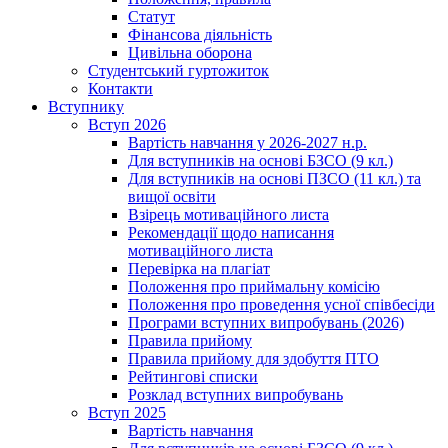
Статут
Фінансова діяльність
Цивільна оборона
Студентський гуртожиток
Контакти
Вступнику
Вступ 2026
Вартість навчання у 2026-2027 н.р.
Для вступників на основі БЗСО (9 кл.)
Для вступників на основі ПЗСО (11 кл.) та
вищої освіти
Взірець мотиваційного листа
Рекомендації щодо написання
мотиваційного листа
Перевірка на плагіат
Положення про приймальну комісію
Положення про проведення усної співбесіди
Програми вступних випробувань (2026)
Правила прийому
Правила прийому для здобуття ПТО
Рейтингові списки
Розклад вступних випробувань
Вступ 2025
Вартість навчання