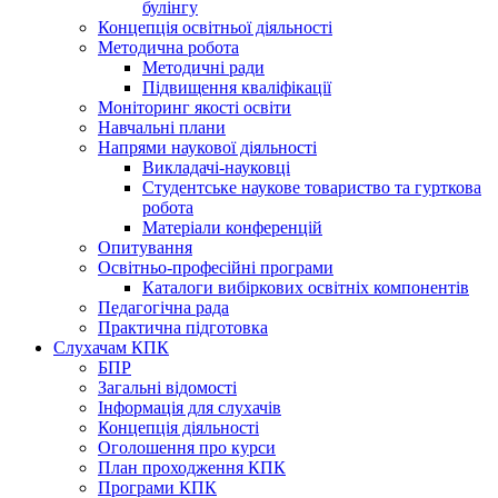
булінгу
Концепція освітньої діяльності
Методична робота
Методичні ради
Підвищення кваліфікації
Моніторинг якості освіти
Навчальні плани
Напрями наукової діяльності
Викладачі-науковці
Студентське наукове товариство та гурткова
робота
Матеріали конференцій
Опитування
Освітньо-професійні програми
Каталоги вибіркових освітніх компонентів
Педагогічна рада
Практична підготовка
Слухачам КПК
БПР
Загальні відомості
Інформація для слухачів
Концепція діяльності
Оголошення про курси
План проходження КПК
Програми КПК