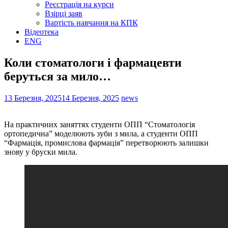
Реєстрація на курси
Взірці заяв
Вартість навчання на КПК
Відеотека
ENG
Коли стоматологи і фармацевти
беруться за мило…
13 Березня, 2025
14 Березня, 2025
news
На практичних заняттях студенти ОПП “Стоматологія
ортопедична” моделюють зуби з мила, а студенти ОПП
“Фармація, промислова фармація” перетворюють залишки
знову у бруски мила.