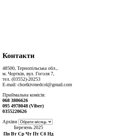
Контакти
48500, Тернопільська обл.,
м. Чортків, вул. Гоголя 7,
тел. (03552)-20253
E-mail:
chortkivmedcol@gmail.com
Приймальна комісія:
068 3806626
095 4978048 (Viber)
0355220626
Архіви
Березень 2025
Пн
Вт
Ср
Чт
Пт
Сб
Нд