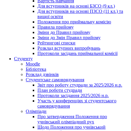
Вартість навчання
Для вступників на основі БЗСО (9 кл.)
Для вступників на основі ПЗСО (11 кл.) та
вищої освіти
Положення про приймальну комісію
Правила прийому
Зміни до Правил прийому
Зміни до Змін Правил прийому
Рейтингові списки
Розклад вступних випробувань
Протоколи засідань приймальної комісії
Студенту
Moodle
Бібліотека
Розклад дзвінків
Студентське самоврядування
Звіт про роботу студради за 2025/2026 н.р.
План роботи студради
Протоколи засідання 2025/2026 н.р.
Участь у конференціях зі студентського
самоврядування
Олімпіади
Про затвердження Положення про
учнівський олімпіадний рух
Щодо Положення про учнівський