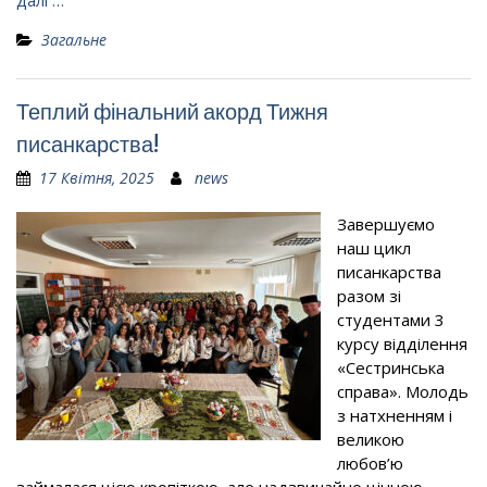
далі …
Загальне
Теплий фінальний акорд Тижня
писанкарства!
17 Квітня, 2025
news
Завершуємо
наш цикл
писанкарства
разом зі
студентами 3
курсу відділення
«Сестринська
справа». Молодь
з натхненням і
великою
любов’ю