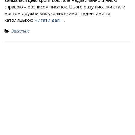
займалася цією кропіткою, але надзвичайно цінною
справою – розписом писанок. Цього разу писанки стали
мостом дружби між українськими студентами та
католицькою
Читати далі …
Загальне