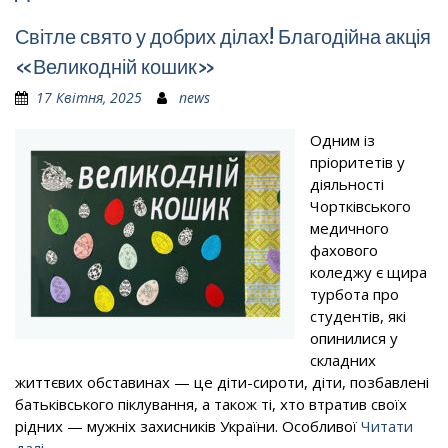
Світле свято у добрих ділах! Благодійна акція
«Великодній кошик»
17 Квітня, 2025
news
Одним із
пріоритетів у
діяльності
Чортківського
медичного
фахового
коледжу є щира
турбота про
студентів, які
опинилися у
складних
життєвих обставинах — це діти-сироти, діти, позбавлені
батьківського піклування, а також ті, хто втратив своїх
рідних — мужніх захисників України. Особливої
Читати