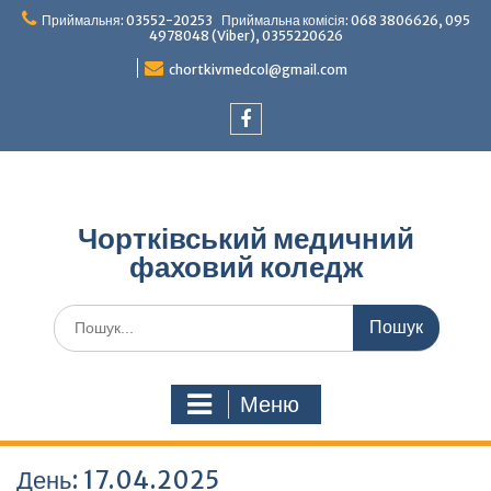
Перейти
Приймальня: 03552-20253 Приймальна комісія: 068 3806626, 095
до
4978048 (Viber), 0355220626
вмісту
chortkivmedcol@gmail.com
Facebook
Чортківський медичний
фаховий коледж
Шукати:
Меню
День:
17.04.2025