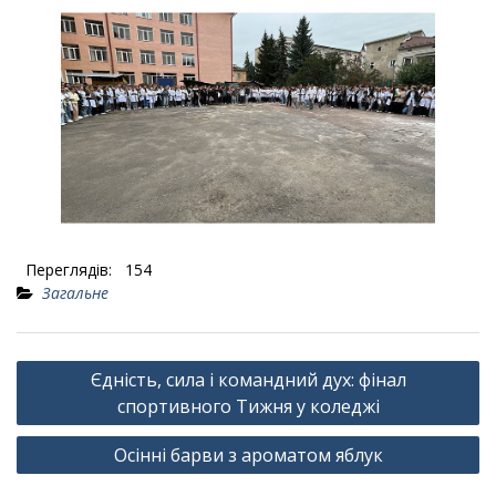
Переглядів:
154
Загальне
Навігація
Єдність, сила і командний дух: фінал
записів
спортивного Тижня у коледжі
Осінні барви з ароматом яблук