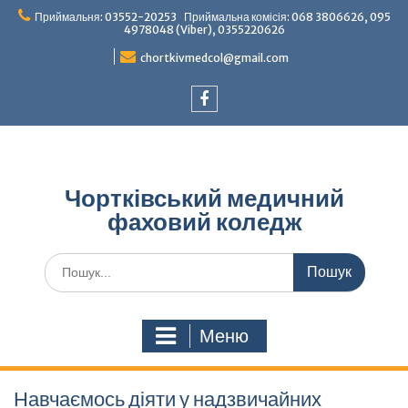
Перейти
Приймальня: 03552-20253 Приймальна комісія: 068 3806626, 095
до
4978048 (Viber), 0355220626
вмісту
chortkivmedcol@gmail.com
Facebook
Чортківський медичний
фаховий коледж
Шукати:
Меню
Навчаємось діяти у надзвичайних