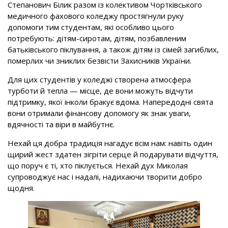
Степанович Білик разом із колективом Чортківського
медичного фахового коледжу простягнули руку
допомоги тим студентам, які особливо цього
потребують: дітям-сиротам, дітям, позбавленим
батьківського піклування, а також дітям із сімей загиблих,
померлих чи зниклих безвісти Захисників України.
Для цих студентів у коледжі створена атмосфера
турботи й тепла — місце, де вони можуть відчути
підтримку, якої інколи бракує вдома. Напередодні свята
вони отримали фінансову допомогу як знак уваги,
вдячності та віри в майбутнє.
Нехай ця добра традиція нагадує всім нам: навіть один
щирий жест здатен зігріти серце й подарувати відчуття,
що поруч є ті, хто піклується. Нехай дух Миколая
супроводжує нас і надалі, надихаючи творити добро
щодня.