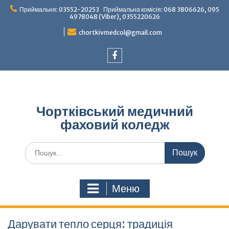
Перейти
Приймальня: 03552-20253 Приймальна комісія: 068 3806626, 095
до
4978048 (Viber), 0355220626
вмісту
chortkivmedcol@gmail.com
Facebook
Чортківський медичний
фаховий коледж
Шукати:
Меню
Дарувати тепло серця: традиція