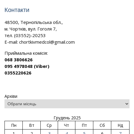
Контакти
48500, Тернопільська обл.,
м. Чортків, вул. Гоголя 7,
тел. (03552)-20253
E-mail:
chortkivmedcol@gmail.com
Приймальна комісія:
068 3806626
095 4978048 (Viber)
0355220626
Архіви
Грудень 2025
Пн
Вт
Ср
Чт
Пт
Сб
Нд
1
2
3
4
5
6
7