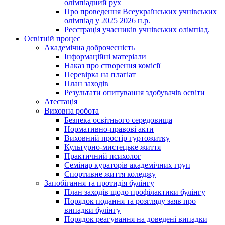
олімпіадний рух
Про проведення Всеукраїнських учнівських
олімпіад у 2025 2026 н.р.
Реєстрація учасників учнівських олімпіад.
Освітній процес
Академічна доброчесність
Інформаційні матеріали
Наказ про створення комісії
Перевірка на плагіат
План заходів
Результати опитування здобувачів освіти
Атестація
Виховна робота
Безпека освітнього середовища
Нормативно-правові акти
Виховний простір гуртожитку
Культурно-мистецьке життя
Практичний психолог
Семінар кураторів академічних груп
Спортивне життя коледжу
Запобігання та протидія булінгу
План заходів щодо профілактики булінгу
Порядок подання та розгляду заяв про
випадки булінгу
Порядок реагування на доведені випадки