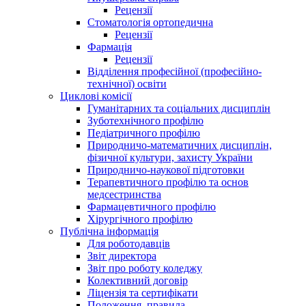
Рецензії
Стоматологія ортопедична
Рецензії
Фармація
Рецензії
Відділення професійної (професійно-
технічної) освіти
Циклові комісії
Гуманітарних та соціальних дисциплін
Зуботехнічного профілю
Педіатричного профілю
Природничо-математичних дисциплін,
фізичної культури, захисту України
Природничо-наукової підготовки
Терапевтичного профілю та основ
медсестринства
Фармацевтичного профілю
Хірургічного профілю
Публічна інформація
Для роботодавців
Звіт директора
Звіт про роботу коледжу
Колективний договір
Ліцензія та сертифікати
Положення, правила