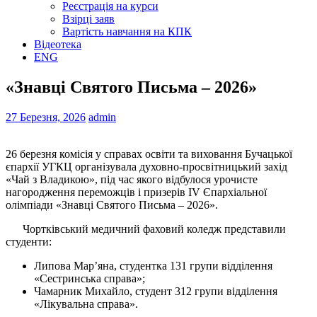
Реєстрація на курси
Взірці заяв
Вартість навчання на КПК
Відеотека
ENG
«Знавці Святого Письма – 2026»
27 Березня, 2026
admin
26 березня комісія у справах освіти та виховання Бучацької
єпархії УГКЦ організувала духовно-просвітницький захід
«Чай з Владикою», під час якого відбулося урочисте
нагородження переможців і призерів ІV Єпархіальної
олімпіади «Знавці Святого Письма – 2026».
Чортківський медичний фаховий коледж представили
студенти:
Липова Мар’яна, студентка 131 групи відділення
«Сестринська справа»;
Чамарник Михайло, студент 312 групи відділення
«Лікувальна справа».