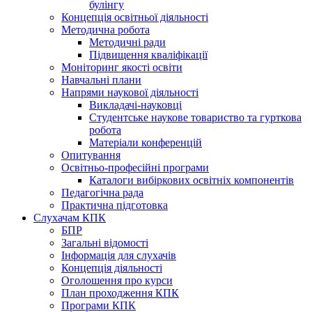
булінгу
Концепція освітньої діяльності
Методична робота
Методичні ради
Підвищення кваліфікації
Моніторинг якості освіти
Навчальні плани
Напрями наукової діяльності
Викладачі-науковці
Студентське наукове товариство та гурткова
робота
Матеріали конференцій
Опитування
Освітньо-професійні програми
Каталоги вибіркових освітніх компонентів
Педагогічна рада
Практична підготовка
Слухачам КПК
БПР
Загальні відомості
Інформація для слухачів
Концепція діяльності
Оголошення про курси
План проходження КПК
Програми КПК