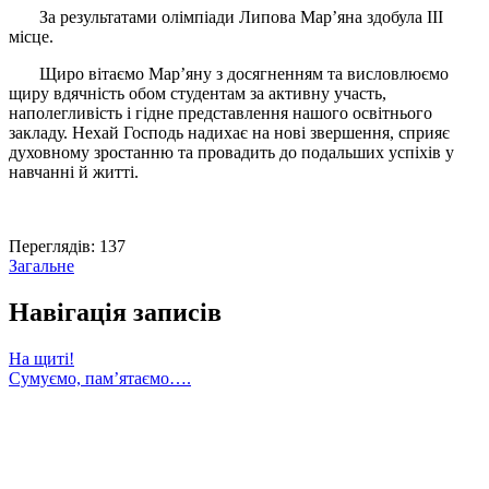
За результатами олімпіади Липова Мар’яна здобула ІІІ
місце.
Щиро вітаємо Мар’яну з досягненням та висловлюємо
щиру вдячність обом студентам за активну участь,
наполегливість і гідне представлення нашого освітнього
закладу. Нехай Господь надихає на нові звершення, сприяє
духовному зростанню та провадить до подальших успіхів у
навчанні й житті.
Переглядів:
137
Загальне
Навігація записів
На щиті!
Сумуємо, пам’ятаємо….