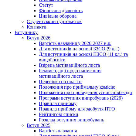
Статут
Фінансова діяльність
Цивільна оборона
Студентський гуртожиток
Контакти
Вступнику
Вступ 2026
Вартість навчання у 2026-2027 н.р.
Для вступників на основі БЗСО (9 кл.)
Для вступників на основі ПЗСО (11 кл.) та
вищої освіти
Взірець мотиваційного листа
Рекомендації щодо написання
мотиваційного листа
Перевірка на плагіат
Положення про приймальну комісію
Положення про проведення усної співбесіди
Програми вступних випробувань (2026)
Правила прийому
Правила прийому для здобуття ПТО
Рейтингові списки
Розклад вступних випробувань
Вступ 2025
Вартість навчання