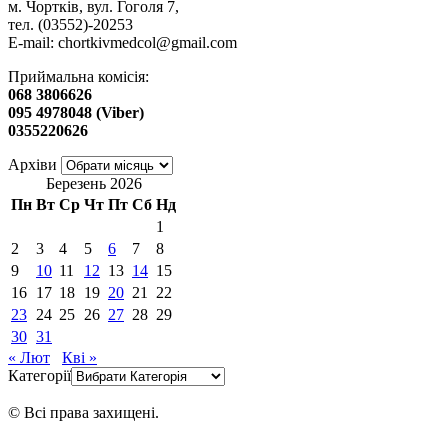
м. Чортків, вул. Гоголя 7,
тел. (03552)-20253
E-mail:
chortkivmedcol@gmail.com
Приймальна комісія:
068 3806626
095 4978048 (Viber)
0355220626
Архіви
Березень 2026
Пн
Вт
Ср
Чт
Пт
Сб
Нд
1
2
3
4
5
6
7
8
9
10
11
12
13
14
15
16
17
18
19
20
21
22
23
24
25
26
27
28
29
30
31
« Лют
Кві »
Категорії
© Всі права захищені.