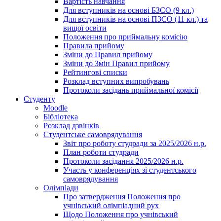
Вартість навчання
Для вступників на основі БЗСО (9 кл.)
Для вступників на основі ПЗСО (11 кл.) та
вищої освіти
Положення про приймальну комісію
Правила прийому
Зміни до Правил прийому
Зміни до Змін Правил прийому
Рейтингові списки
Розклад вступних випробувань
Протоколи засідань приймальної комісії
Студенту
Moodle
Бібліотека
Розклад дзвінків
Студентське самоврядування
Звіт про роботу студради за 2025/2026 н.р.
План роботи студради
Протоколи засідання 2025/2026 н.р.
Участь у конференціях зі студентського
самоврядування
Олімпіади
Про затвердження Положення про
учнівський олімпіадний рух
Щодо Положення про учнівський