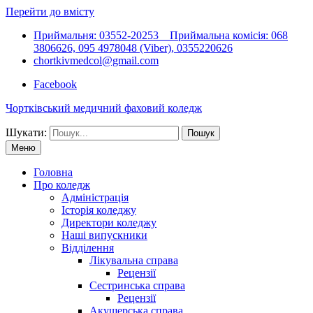
Перейти до вмісту
Приймальня: 03552-20253 Приймальна комісія: 068
3806626, 095 4978048 (Viber), 0355220626
chortkivmedcol@gmail.com
Facebook
Чортківський медичний фаховий коледж
Шукати:
Меню
Головна
Про коледж
Адміністрація
Історія коледжу
Директори коледжу
Наші випускники
Відділення
Лікувальна справа
Рецензії
Сестринська справа
Рецензії
Акушерська справа