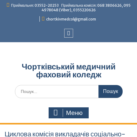
Перейти
Приймальня: 03552-20253 Приймальна комісія: 068 3806626, 095
до
4978048 (Viber), 0355220626
вмісту
chortkivmedcol@gmail.com
Facebook
Чортківський медичний
фаховий коледж
Шукати:
Меню
Циклова комісія викладачів соціально-