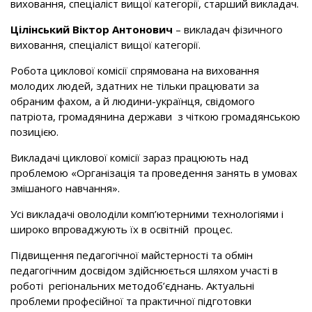
виховання, спеціаліст вищої категорії, старший викладач.
Цілінський В
іктор
А
нтонович
– викладач фізичного
виховання, спеціаліст вищої категорії.
Робота циклової комісії спрямована на виховання
молодих людей, здатних не тільки працювати за
обраним фахом, а й людини-українця, свідомого
патріота, громадянина держави з чіткою громадянською
позицією.
Викладачі циклової комісії зараз працюють над
проблемою «Організація та проведення занять в умовах
змішаного навчання».
Усі викладачі оволоділи комп’ютерними технологіями і
широко впроваджують їх в освітній процес.
Підвищення педагогічної майстерності та обмін
педагогічним досвідом здійснюється шляхом участі в
роботі регіональних методоб’єднань. Актуальні
проблеми професійної та практичної підготовки