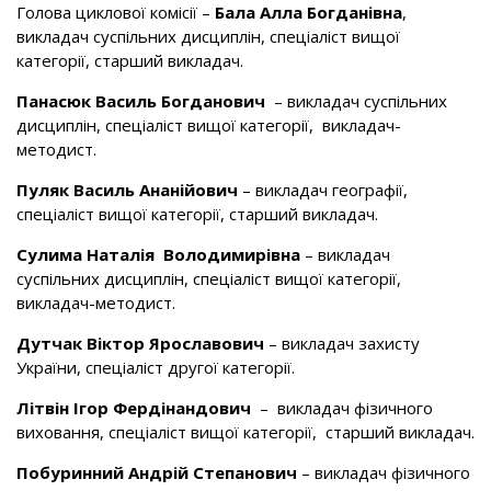
Голова циклової комісії –
Бала Алла Богданівна
,
викладач суспільних дисциплін, спеціаліст вищої
категорії, старший викладач.
Панасюк В
асиль
Б
огданович
– викладач суспільних
дисциплін, спеціаліст вищої категорії, викладач-
методист.
Пуляк В
асиль
А
нанійович
– викладач географії,
спеціаліст вищої категорії, старший викладач.
Сулима Н
аталія
В
олодимирівна
– викладач
суспільних дисциплін, спеціаліст вищої категорії,
викладач-методист.
Дутчак В
іктор
Я
рославович
– викладач захисту
України, спеціаліст другої категорії.
Літвін І
гор
Ф
ердінандович
– викладач фізичного
виховання, спеціаліст вищої категорії, старший викладач.
Побуринний А
ндрій
С
тепанович
– викладач фізичного