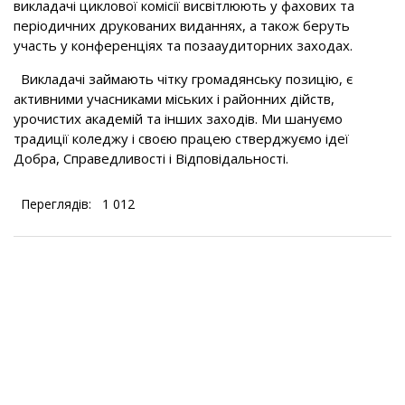
викладачі циклової комісії висвітлюють у фахових та
періодичних друкованих виданнях, а також беруть
участь у конференціях та позааудиторних заходах.
Викладачі займають чітку громадянську позицію, є
активними учасниками міських і районних дійств,
урочистих академій та інших заходів. Ми шануємо
традиції коледжу і своєю працею стверджуємо ідеї
Добра, Справедливості і Відповідальності.
Переглядів:
1 012