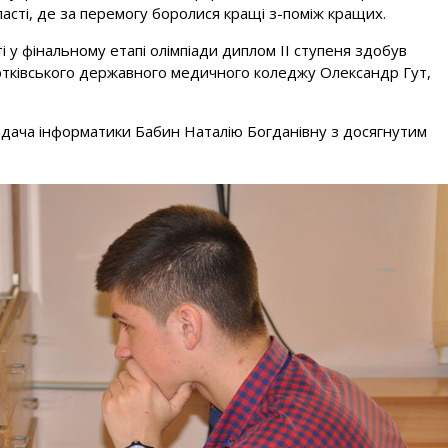
бласті, де за перемогу боролися кращі з-поміж кращих.
 у фінальному етапі олімпіади диплом ІІ ступеня здобув
ортківського державного медичного коледжу Олександр Гут,
адача інформатики Бабин Наталію Богданівну з досягнутим