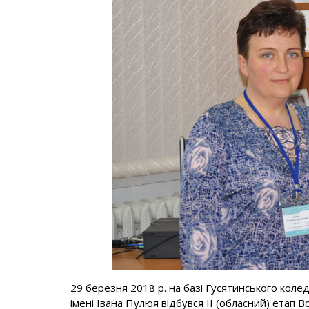
29 березня 2018 р. на базі Гусятинського коле
імені Івана Пулюя відбувся ІІ (обласний) етап В