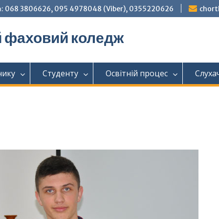
: 068 3806626, 095 4978048 (Viber), 0355220626
chor
й фаховий коледж
нику
Студенту
Освітній процес
Слуха