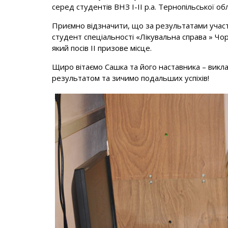
серед студентів ВНЗ І-ІІ р.а. Тернопільської о
Приємно відзначити, що за результатами участі
студент спеціальності «Лікувальна справа » Ч
який посів ІІ призове місце.
Щиро вітаємо Сашка та його наставника – викл
результатом та зичимо подальших успіхів!