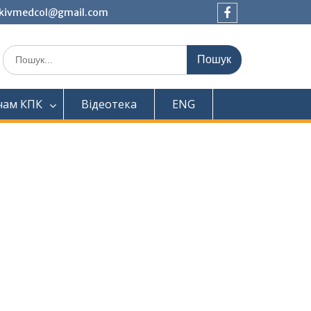
tkivmedcol@gmail.com
Facebook
Шукати:
чам КПК
Відеотека
ENG