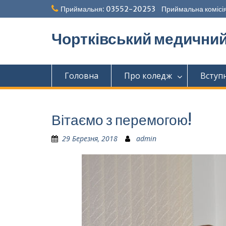
Перейти
Приймальня: 03552-20253 Приймальна комісія
до
вмісту
Чортківський медични
Головна
Про коледж
Вступ
Вітаємо з перемогою!
29 Березня, 2018
admin