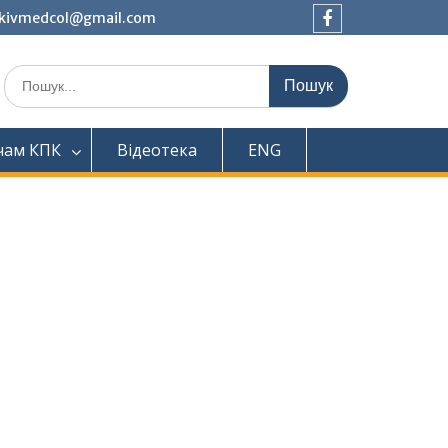
tkivmedcol@gmail.com
Facebook
Шукати:
чам КПК
Відеотека
ENG