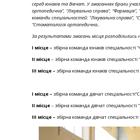
серед юнаків та дівчат. У змаганнях брали уча
ортопедична”, “Лікувальна справа”, “Фармація”, 
команди спеціальностей: “Лікувальна справа”, “
“Стоматологія ортопедична..
За результатами змагань місця розподілились
І місце –
збірна команда юнаків спеціальності
“
ІІ місце
– збірна команда юнаків спеціальності “
ІІІ місце –
збірна команда юнаків спеціальност
І місце –
збірна команда дівчат спеціальності“С
ІІ місце
– збірна команда дівчат спеціальності “
ІІІ місце –
збірна команда дівчат спеціальності