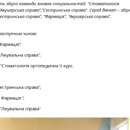
сть збірні команди юнаків спеціальностей: “Стоматологія
”Акушерська справа”,”Сестринська справа”. Серед дівчат – збір
Сестринська справа”, “Фармація”, “Акушерська справа”,
 наступним чином:
Фармація”;
Лікувальна справа”;
і
“Стоматологія ортопедична II курс.
естринська справа”;
 Фармація ”;
“Лікувальна справа”