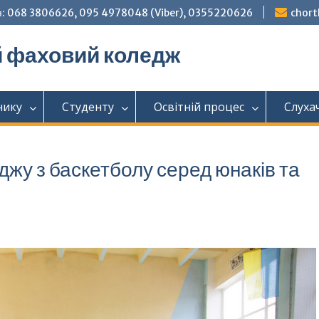
: 068 3806626, 095 4978048 (Viber), 0355220626
chor
й фаховий коледж
нику
Студенту
Освітній процес
Слуха
джу з баскетболу серед юнаків та