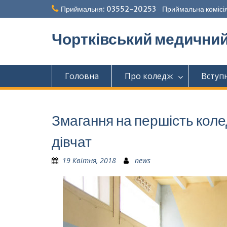
Перейти
Приймальня: 03552-20253 Приймальна комісія
до
вмісту
Чортківський медични
Головна
Про коледж
Вступ
Змагання на першість коле
дівчат
19 Квітня, 2018
news