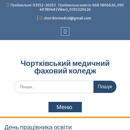
Перейти
Приймальня: 03552-20253 Приймальна комісія: 068 3806626, 095
до
4978048 (Viber), 0355220626
вмісту
chortkivmedcol@gmail.com
Facebook
Чортківський медичний
фаховий коледж
Шукати:
Меню
День працівника освіти