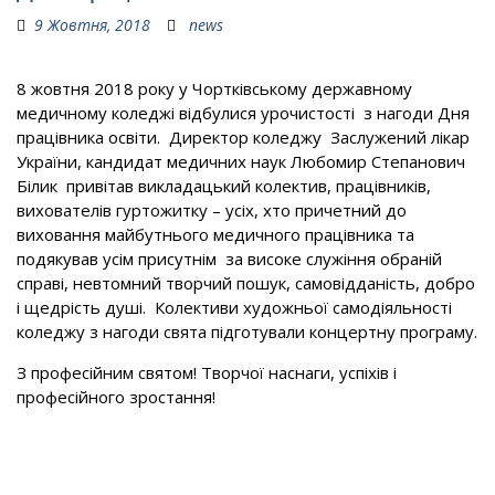
9 Жовтня, 2018
news
8 жовтня 2018 року у Чортківському державному
медичному коледжі відбулися урочистості з нагоди Дня
працівника освіти. Директор коледжу Заслужений лікар
України, кандидат медичних наук Любомир Степанович
Білик привітав викладацький колектив, працівників,
вихователів гуртожитку – усіх, хто причетний до
виховання майбутнього медичного працівника та
подякував усім присутнім за високе служіння обраній
справі, невтомний творчий пошук, самовідданість, добро
і щедрість душі. Колективи художньої самодіяльності
коледжу з нагоди свята підготували концертну програму.
З професійним святом! Творчої наснаги, успіхів і
професійного зростання!