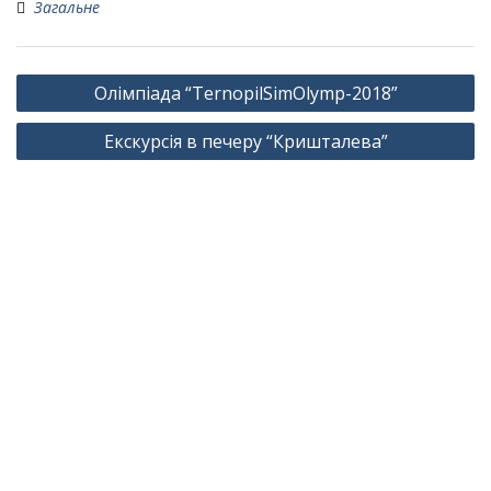
Загальне
Навігація
Олімпіада “TernopilSimOlymp-2018”
записів
Екскурсія в печеру “Кришталева”