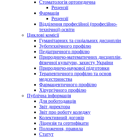
Стоматологія ортопедична
Рецензії
Фармація
Рецензії
Відділення професійної (професійно-
технічної) освіти
Циклові комісії
Гуманітарних та соціальних дисциплін
Зуботехнічного профілю
Педіатричного профілю
Природничо-математичних дисциплін,
фізичної культури, захисту України
Природничо-наукової підготовки
Терапевтичного профілю та основ
медсестринства
Фармацевтичного профілю
Хірургічного профілю
Публічна інформація
Для роботодавців
Звіт директора
Звіт про роботу коледжу
Колективний договір
Ліцензія та сертифікати
Положення, правила
Статут