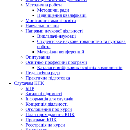
Методична робота
Методичні ради
Підвищення кваліфікації
Моніторинг якості освіти
Навчальні плани
Напрями наукової діяльності
Викладачі-науковці
Студентське наукове товариство та гурткова
робота
Матеріали конференцій
Опитування
Освітньо-професійні програми
Каталоги вибіркових освітніх компонентів
Педагогічна рада
Практична підготовка
Слухачам КПК
БПР
Загальні відомості
Інформація для слухачів
Концепція діяльності
Оголошення про курси
План проходження КПК
Програми КПК
Реєстрація на курси