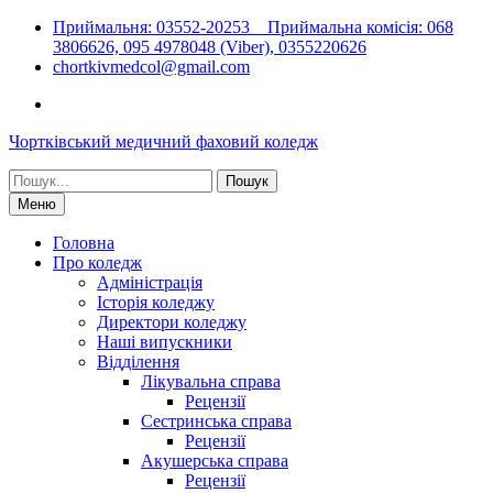
Перейти
Приймальня: 03552-20253 Приймальна комісія: 068
до
3806626, 095 4978048 (Viber), 0355220626
вмісту
chortkivmedcol@gmail.com
Facebook
Чортківський медичний фаховий коледж
Шукати:
Меню
Головна
Про коледж
Адміністрація
Історія коледжу
Директори коледжу
Наші випускники
Відділення
Лікувальна справа
Рецензії
Сестринська справа
Рецензії
Акушерська справа
Рецензії