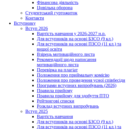
Фінансова діяльність
Цивільна оборона
Студентський гуртожиток
Контакти
Вступнику
Вступ 2026
Вартість навчання у 2026-2027 н.р.
Для вступників на основі БЗСО (9 кл.)
Для вступників на основі ПЗСО (11 кл.) та
вищої освіти
Взірець мотиваційного листа
Рекомендації щодо написання
мотиваційного листа
Перевірка на плагіат
Положення про приймальну комісію
Положення про проведення усної співбесіди
Програми вступних випробувань (2026)
Правила прийому
Правила прийому для здобуття ПТО
Рейтингові списки
Розклад вступних випробувань
Вступ 2025
Вартість навчання
Для вступників на основі БЗСО (9 кл.)
Для вступників на основі ПЗСО (11 кл.) та