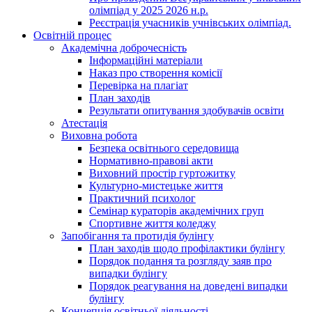
олімпіад у 2025 2026 н.р.
Реєстрація учасників учнівських олімпіад.
Освітній процес
Академічна доброчесність
Інформаційні матеріали
Наказ про створення комісії
Перевірка на плагіат
План заходів
Результати опитування здобувачів освіти
Атестація
Виховна робота
Безпека освітнього середовища
Нормативно-правові акти
Виховний простір гуртожитку
Культурно-мистецьке життя
Практичний психолог
Семінар кураторів академічних груп
Спортивне життя коледжу
Запобігання та протидія булінгу
План заходів щодо профілактики булінгу
Порядок подання та розгляду заяв про
випадки булінгу
Порядок реагування на доведені випадки
булінгу
Концепція освітньої діяльності