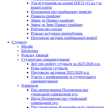
Для вступників на основі ПЗСО (11 кл.) та
вищої освіти
Положення про приймальну комісію
Правила прийому
Зміни до Правил прийому
Зміни до Змін Правил прийому
Рейтингові списки
Розклад вступних випробувань
Протоколи засідань приймальної комісії
Студенту
Moodle
Бібліотека
Розклад дзвінків
Студентське самоврядування
Звіт про роботу студради за 2025/2026 н.р.
План роботи студради
Протоколи засідання 2025/2026 н.р.
Участь у конференціях зі студентського
самоврядування
Олімпіади
Про затвердження Положення про
учнівський олімпіадний рух
Щодо Положення про учнівський
олімпіадний рух
Про проведення Всеукраїнських учнівських