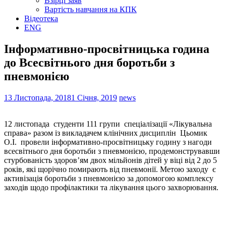
Взірці заяв
Вартість навчання на КПК
Відеотека
ENG
Інформативно-просвітницька година
до Всесвітнього дня боротьби з
пневмонією
13 Листопада, 2018
1 Січня, 2019
news
12 листопада студенти 111 групи спеціалізації «Лікувальна
справа» разом із викладачем клінічних дисциплін Цьомик
О.І. провели інформативно-просвітницьку годину з нагоди
всесвітнього дня боротьби з пневмонією, продемонструвавши
стурбованість здоров’ям двох мільйонів дітей у віці від 2 до 5
років, які щорічно помирають від пневмонії. Метою заходу є
активізація боротьби з пневмонією за допомогою комплексу
заходів щодо профілактики та лікування цього захворювання.