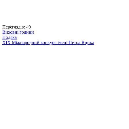
Переглядів:
49
Виховні години
Навігація
Подяка
ХІХ Міжнародний конкурс імені Петра Яцика
записів