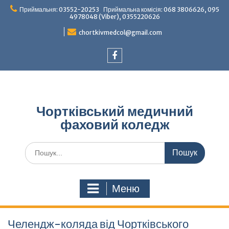
Перейти
Приймальня: 03552-20253 Приймальна комісія: 068 3806626, 095
до
4978048 (Viber), 0355220626
вмісту
chortkivmedcol@gmail.com
Facebook
Чортківський медичний
фаховий коледж
Шукати:
Меню
Челендж-коляда від Чортківського