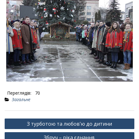
Переглядів:
70
Загальне
Навігація
З турботою та любов’ю до дитини
записів
Збруч – ріка єднання.