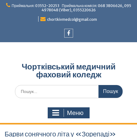
Перейти
Приймальня: 03552-20253 Приймальна комісія: 068 3806626, 095
до
4978048 (Viber), 0355220626
вмісту
chortkivmedcol@gmail.com
Facebook
Чортківський медичний
фаховий коледж
Шукати:
Меню
Барви сонячного літа у «Зорепаді»