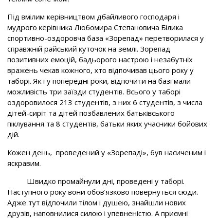
Під вмілим керівництвом дбайливого господаря і
мудрого керівника Любомира Степановича Білика
спортивно-оздоровча база «Зорепад» перетворилася у
справжній райський куточок на землі. Зорепад
позитивних емоцій, бадьорого настрою і незабутніх
вражень чекав кожного, хто відпочивав цього року у
таборі. Як і у попередні роки, відпочити на базі мали
можливість три заїзди студентів. Всього у таборі
оздоровилося 213 студентів, з них 6 студентів, з числа
дітей-сиріт та дітей позбавлених батьківського
піклування та 8 студентів, батьки яких учасники бойових
дій.
Кожен день, проведений у «Зорепаді», був насиченим і
яскравим.
Швидко промайнули дні, проведені у таборі.
Наступного року вони обов’язково повернуться сюди.
Адже тут відпочили тілом і душею, знайшли нових
друзів, наповнилися силою і упевненістю. А приємні