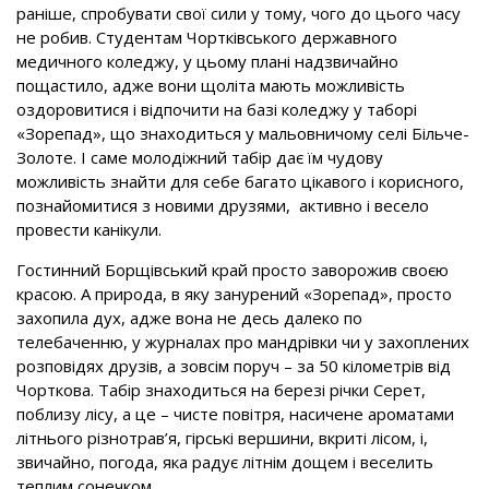
раніше, спробувати свої сили у тому, чого до цього часу
не робив. Студентам Чортківського державного
медичного коледжу, у цьому плані надзвичайно
пощастило, адже вони щоліта мають можливість
оздоровитися і відпочити на базі коледжу у таборі
«Зорепад», що знаходиться у мальовничому селі Більче-
Золоте. І саме молодіжний табір дає їм чудову
можливість знайти для себе багато цікавого і корисного,
познайомитися з новими друзями, активно і весело
провести канікули.
Гостинний Борщівський край просто заворожив своєю
красою. А природа, в яку занурений «Зорепад», просто
захопила дух, адже вона не десь далеко по
телебаченню, у журналах про мандрівки чи у захоплених
розповідях друзів, а зовсім поруч – за 50 кілометрів від
Чорткова. Табір знаходиться на березі річки Серет,
поблизу лісу, а це – чисте повітря, насичене ароматами
літнього різнотрав’я, гірські вершини, вкриті лісом, і,
звичайно, погода, яка радує літнім дощем і веселить
теплим сонечком.