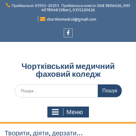
Перейти
Приймальня: 03552-20253 Приймальна комісія: 068 3806626, 095
до
4978048 (Viber), 0355220626
вмісту
chortkivmedcol@gmail.com
Facebook
Чортківський медичний
фаховий коледж
Шукати:
Меню
Творити, діяти, дерзати…