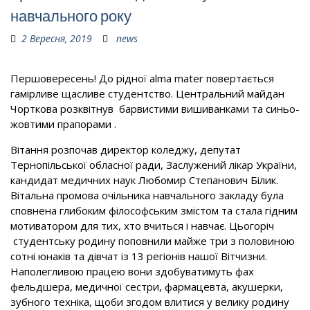
навчального року
2 Вересня, 2019
news
Першовересень! До рідної alma mater повертається
гамірливе щасливе студентство. Центральний майдан
Чорткова розквітнув барвистими вишиванками та синьо-
жовтими прапорами .
Вітання розпочав директор коледжу, депутат
Тернопільської обласної ради, Заслужений лікар України,
кандидат медичних наук Любомир Степанович Білик.
Вітальна промова очільника навчального закладу була
сповнена глибоким філософським змістом та стала гідним
мотиватором для тих, хто вчиться і навчає. Цьогоріч
студентську родину поповнили майже три з половиною
сотні юнаків та дівчат із 13 регіонів нашої Вітчизни.
Наполегливою працею вони здобуватимуть фах
фельдшера, медичної сестри, фармацевта, акушерки,
зубного техніка, щоби згодом влитися у велику родину