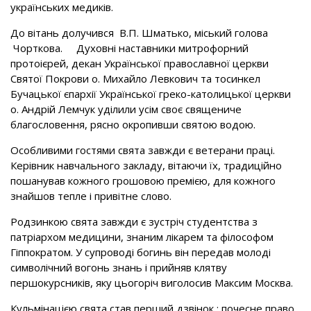
українських медиків.
До вітань долучився В.П. Шматько, міський голова
Чорткова. Духовні наставники митрофорний
протоієрей, декан Української православної церкви
Святої Покрови о. Михайло Левкович та тосинкел
Бучацької єпархії Української греко-католицької церкви
о. Андрій Лемчук уділили усім своє священиче
благословення, рясно окропивши святою водою.
Особливими гостями свята завжди є ветерани праці.
Керівник навчального закладу, вітаючи їх, традиційно
пошанував кожного грошовою премією, для кожного
знайшов тепле і привітне слово.
Родзинкою свята завжди є зустріч студентства з
патріархом медицини, знаним лікарем та філософом
Гіппократом. У супроводі богинь він передав молоді
символічний вогонь знань і прийняв клятву
першокурсників, яку цьогоріч виголосив Максим Москва.
Кульмінацією свята став перший дзвінок ; почесне право