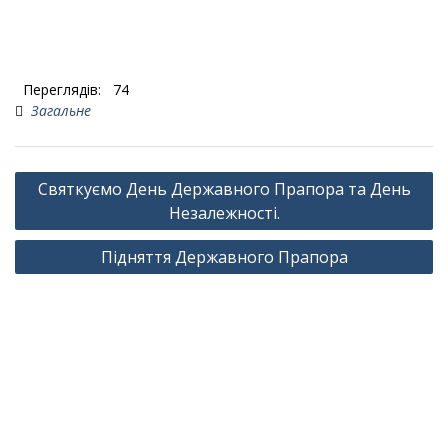
Переглядів:
74
Загальне
Навігація
Святкуємо День Державного Прапора та День
записів
Незалежності.
Підняття Державного Прапора