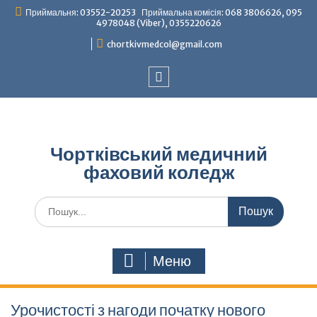
Перейти
Приймальня: 03552-20253 Приймальна комісія: 068 3806626, 095
до
4978048 (Viber), 0355220626
вмісту
chortkivmedcol@gmail.com
Facebook
Чортківський медичний
фаховий коледж
Шукати:
Меню
Урочистості з нагоди початку нового