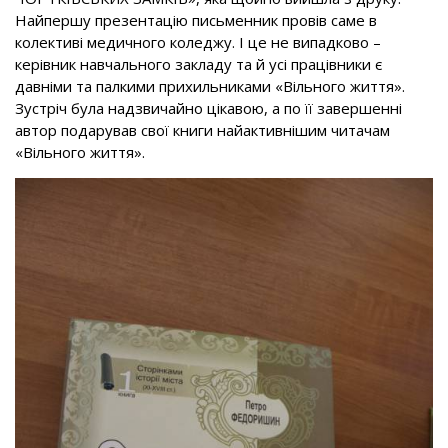
Найпершу презентацію письменник провів саме в
колективі медичного коледжу. І це не випадково –
керівник навчального закладу та й усі працівники є
давніми та палкими прихильниками «Вільного життя».
Зустріч була надзвичайно цікавою, а по її завершенні
автор подарував свої книги найактивнішим читачам
«Вільного життя».