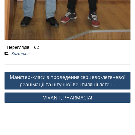
Переглядів:
62
Загальне
Навігація
Майстер-класи з проведення серцево-легеневої
записів
реанімації та штучної вентиляції легень
VIVANT, PHARMACIA!