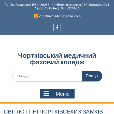
Перейти
Приймальня: 03552-20253 Приймальна комісія: 068 3806626, 095
до
4978048 (Viber), 0355220626
вмісту
chortkivmedcol@gmail.com
Facebook
Чортківський медичний
фаховий коледж
Шукати:
Меню
СВІТЛО І ТІНІ ЧОРТКІВСЬКИХ ЗАМКІВ