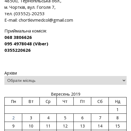
48500, Тернопільська обл.,
м. Чортків, вул. Гоголя 7,
тел. (03552)-20253
E-mail:
chortkivmedcol@gmail.com
Приймальна комісія:
068 3806626
095 4978048 (Viber)
0355220626
Архіви
Вересень 2019
Пн
Вт
Ср
Чт
Пт
Сб
Нд
1
2
3
4
5
6
7
8
9
10
11
12
13
14
15