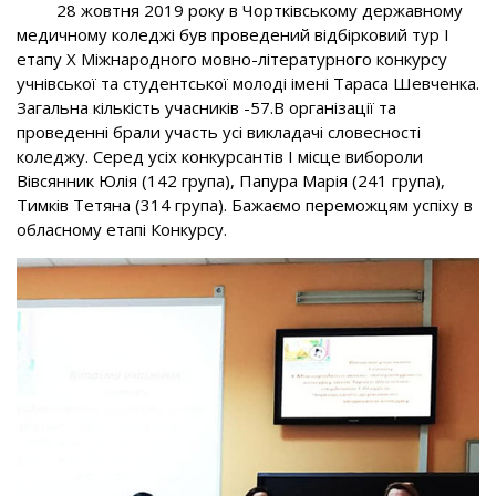
28 жовтня 2019 року в Чортківському державному
медичному коледжі був проведений відбірковий тур І
етапу Х Міжнародного мовно-літературного конкурсу
учнівської та студентської молоді імені Тараса Шевченка.
Загальна кількість учасників -57.В організації та
проведенні брали участь усі викладачі словесності
коледжу. Серед усіх конкурсантів І місце вибороли
Вівсянник Юлія (142 група), Папура Марія (241 група),
Тимків Тетяна (314 група). Бажаємо переможцям успіху в
обласному етапі Конкурсу.