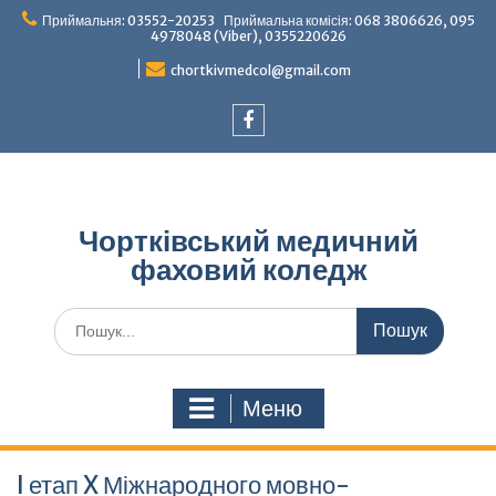
Перейти
Приймальня: 03552-20253 Приймальна комісія: 068 3806626, 095
до
4978048 (Viber), 0355220626
вмісту
chortkivmedcol@gmail.com
Facebook
Чортківський медичний
фаховий коледж
Шукати:
Меню
I етап X Міжнародного мовно-