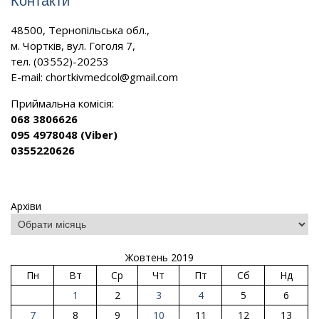
Контакти
48500, Тернопільська обл.,
м. Чортків, вул. Гоголя 7,
тел. (03552)-20253
E-mail:
chortkivmedcol@gmail.com
Приймальна комісія:
068 3806626
095 4978048 (Viber)
0355220626
Архіви
Жовтень 2019
Пн
Вт
Ср
Чт
Пт
Сб
Нд
1
2
3
4
5
6
7
8
9
10
11
12
13