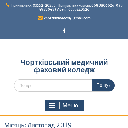
Перейти
Приймальня: 03552-20253 Приймальна комісія: 068 3806626, 095
до
4978048 (Viber), 0355220626
вмісту
chortkivmedcol@gmail.com
Facebook
Чортківський медичний
фаховий коледж
Шукати:
Меню
Місяць:
Листопад 2019