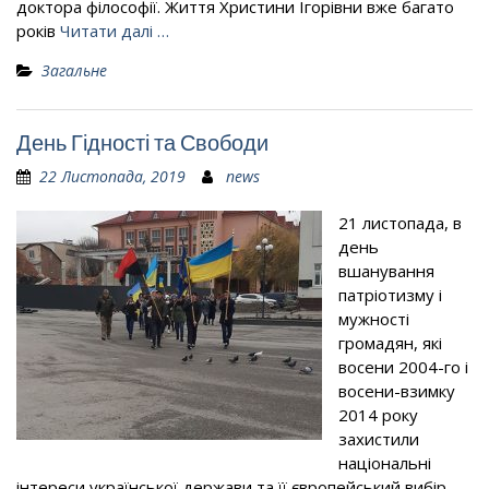
доктора філософії. Життя Христини Ігорівни вже багато
років
Читати далі …
Загальне
День Гідності та Свободи
22 Листопада, 2019
news
21 листопада, в
день
вшанування
патріотизму і
мужності
громадян, які
восени 2004-го і
восени-взимку
2014 року
захистили
національні
інтереси української держави та її європейський вибір,