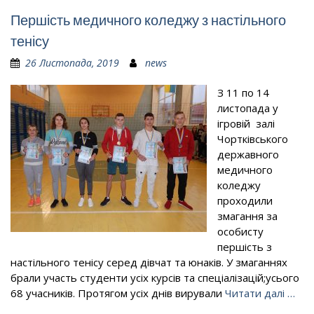
Першість медичного коледжу з настільного
тенісу
26 Листопада, 2019
news
З 11 по 14
листопада у
ігровій залі
Чортківського
державного
медичного
коледжу
проходили
змагання за
особисту
першість з
настільного тенісу серед дівчат та юнаків. У змаганнях
брали участь студенти усіх курсів та спеціалізацій;усього
68 учасників. Протягом усіх днів вирували
Читати далі …