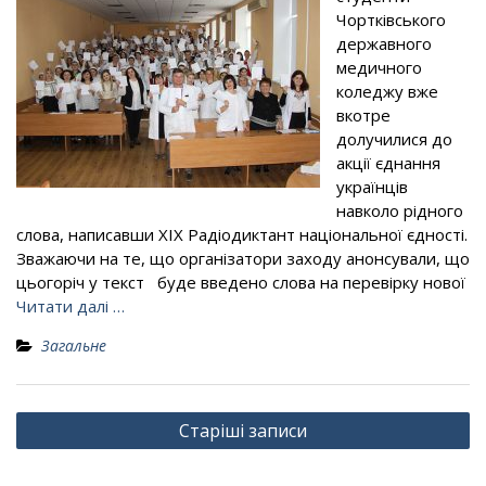
Чортківського
державного
медичного
коледжу вже
вкотре
долучилися до
акції єднання
українців
навколо рідного
слова, написавши ХІХ Радіодиктант національної єдності.
Зважаючи на те, що організатори заходу анонсували, що
цьогоріч у текст буде введено слова на перевірку нової
Читати далі …
Загальне
Навігація
Старіші записи
за
записами