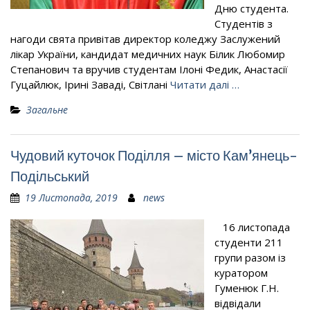
Дню студента.
Студентів з
нагоди свята привітав директор коледжу Заслужений
лікар України, кандидат медичних наук Білик Любомир
Степанович та вручив студентам Ілоні Федик, Анастасії
Гуцайлюк, Ірині Заваді, Світлані
Читати далі …
Загальне
Чудовий куточок Поділля – місто Кам’янець-
Подільський
19 Листопада, 2019
news
16 листопада
студенти 211
групи разом із
куратором
Гуменюк Г.Н.
відвідали