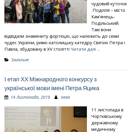
чудовий куточок
Поділля – місто
Кам’янець-
Подільський.
Там вони
відвідали знамениту фортецю, що належить до семи
чудес України, римо-католицьку катедру Святих Петра і
Павла, збудовану в XV столітті
Читати далі …
Загальне
І етап ХХ Міжнародного конкурсу з
української мови імені Петра Яцика
14 Листопада, 2019
news
11 листопада в
Чортківському
державному
медичному