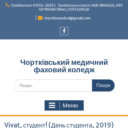
Перейти
Приймальня: 03552-20253 Приймальна комісія: 068 3806626, 095
до
4978048 (Viber), 0355220626
вмісту
chortkivmedcol@gmail.com
Facebook
Чортківський медичний
фаховий коледж
Шукати:
Меню
Vivat, студент! (День студента, 2019)