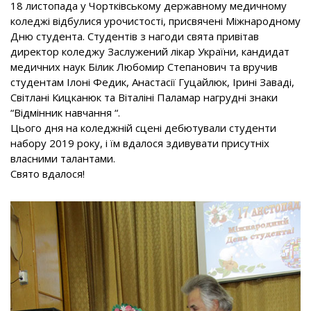
18 листопада у Чортківському державному медичному
коледжі відбулися урочистості, присвячені Міжнародному
Дню студента. Студентів з нагоди свята привітав
директор коледжу Заслужений лікар України, кандидат
медичних наук Білик Любомир Степанович та вручив
студентам Ілоні Федик, Анастасії Гуцайлюк, Ірині Заваді,
Світлані Кицканюк та Віталіні Паламар нагрудні знаки
“Відмінник навчання “.
Цього дня на коледжній сцені дебютували студенти
набору 2019 року, і їм вдалося здивувати присутніх
власними талантами.
Свято вдалося!