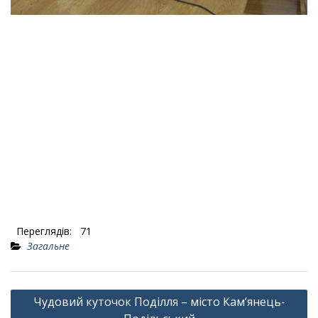
Переглядів:
71
Загальне
Навігація
Чудовий куточок Поділля – місто Кам’янець-
записів