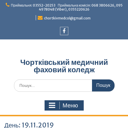
Перейти
Приймальня: 03552-20253 Приймальна комісія: 068 3806626, 095
до
4978048 (Viber), 0355220626
вмісту
chortkivmedcol@gmail.com
Facebook
Чортківський медичний
фаховий коледж
Шукати:
Меню
День:
19.11.2019