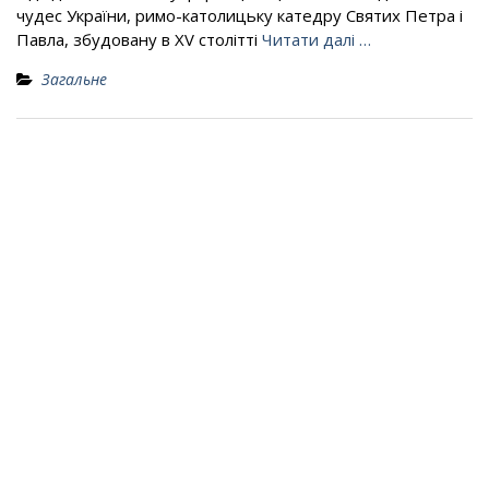
чудес України, римо-католицьку катедру Святих Петра і
Павла, збудовану в XV столітті
Читати далі …
Загальне