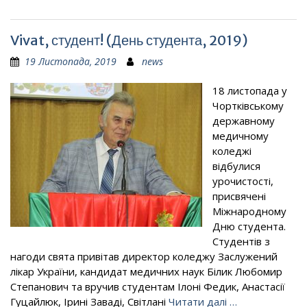
Vivat, студент! (День студента, 2019)
19 Листопада, 2019
news
18 листопада у
Чортківському
державному
медичному
коледжі
відбулися
урочистості,
присвячені
Міжнародному
Дню студента.
Студентів з
нагоди свята привітав директор коледжу Заслужений
лікар України, кандидат медичних наук Білик Любомир
Степанович та вручив студентам Ілоні Федик, Анастасії
Гуцайлюк, Ірині Заваді, Світлані
Читати далі …