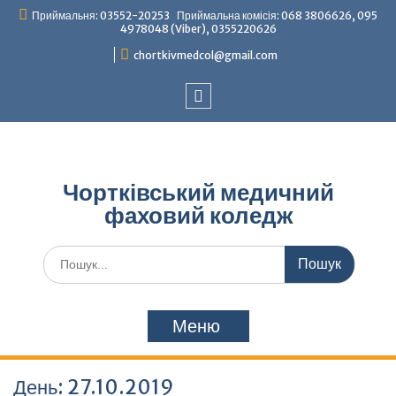
Перейти
Приймальня: 03552-20253 Приймальна комісія: 068 3806626, 095
до
4978048 (Viber), 0355220626
вмісту
chortkivmedcol@gmail.com
Facebook
Чортківський медичний
фаховий коледж
Шукати:
Меню
День:
27.10.2019